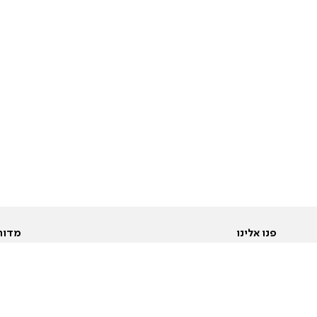
פנו אלינו
מדור
אודות
Pусский
חד
יצירת קשר
عربية
מב
פרסמו אצלנו
בי