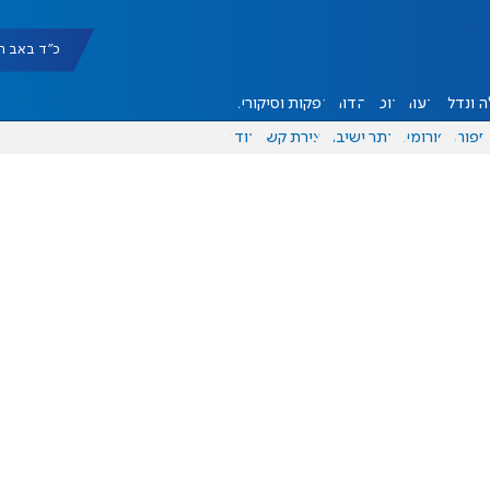
כ"ד באב תשפ"ו |
 ונדל"ן
דעות
אוכל
יהדות
הפקות וסיקורים
ספורט
פורומים
אתר ישיבה
יצירת קשר
עוד