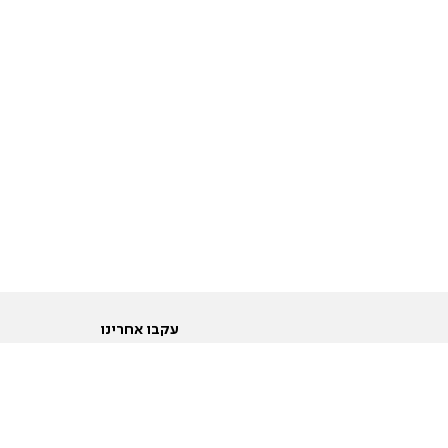
עקבו אחרינו
ות
טוויטר
ם הריון ולידה
פייסבוק
ום לקראת נישואין וזוגיות
אינסטגרם