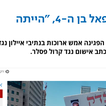
התאונה בה נהרג רפאל בן ה-4, "הייתה
משפחתו של רפאל אדנה בן ה-4 הפגינה אמש ארוכות בנתיבי איילון נג
תב אישום נגד קרול פסלר.
1 דקות
א