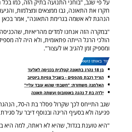
על פי שגב, "בוחני התנועה בתיק הזה, כמו בכל 
חקרו את התאונה, גבו ממצאים ומצלמות, והגיעו
הנהגת לא אשמה בגרימת התאונה", אמר בכאן ר
"במקרה הזה אנחנו למדים מהריאיות, שהכניסה
הולכי הרגל הייתה פתאומית, ולא היה לה מספי
ומספיק זמן להגיב או לעצור".
עוד באותו נושא:
בן 18 נהרג בתאונה קטלנית בכניסה לאלעד
הוריד רכבת מהפסים - בשביל צפיות ביוטיוב
האלמנה משחזרת: "חשבתי שהוא עובד עליי"
ילדה בת 7 נהגה באוטובוס ועשתה תאונה
שגב התייחס 
פגיעה ולא בסעיף הריגה ובנוסף דיבר על סגירת
"היא טוענת בגדול, שהיא לא ראתה, למה היא בח