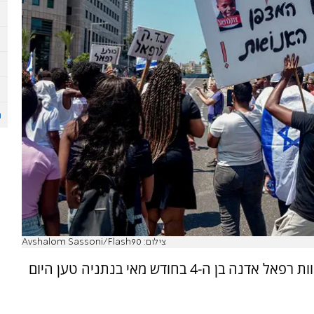
צילום: Avshalom Sassoni/Flash90
עורך הדין שגיא שגב המטפל בתיק שבו נדרס למוות רפאל אדנה בן ה-4 בחודש מאי בנתניה טען היום