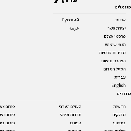
פנו אלינו
אודות
Pусский
יצירת קשר
عربية
פרסמו אצלנו
תנאי שימוש
מדיניות פרטיות
הצהרת נגישות
המייל האדום
עברית
English
מדורים
חדשות
העולם הערבי
פורום צע
מבזקים
תרבות ופנאי
פורום נשו
ביטחוני
ספורט
פורום בי