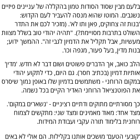
בלעם מבין שסוד הסודות טמון בהקללה של עניינים פיזיים
נשגבים. המוטו שהוא מנסה להעביר לעם הקדוש:
'בנות זה צחוקים, פאן ותו לא'. (מזכיר לכם את התדר
השולט בתרבות מסויימת?). "תהיה יהודי טוב בשלל מצוות
מעשיות, אבל תקליל את הדמיון לגבי זה". ההמשך ידוע;
בנות מדין, בעל פעור, מגפה וכו'.
הלב כואב, אך הדברים פשוטים ושום דבר לא חדש. 'מדין'
אותיות דמיון (בכתיב חסר). גם היום, כדי לתקוע יהודי
במקום הרוחני - משתמשים בדמיון שלו באופן נמוך שיסרס
את הפוטנציאל הרוחני האדיר הקיים בכל נשמה.
כך מסורתיים מתוקים ודתיים רציניים - 'נשארים במקום'.
מצד אחד: מאוד מאמינים ומצד שני: מתקשים לצמוח
רוחנית בלימוד תורה עקבי ועבודת המידות.
'קובעי הטעם' מושכים אותנו בקלילות. הם אולי לא באים