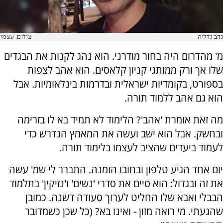
נדב גדליה
צילום: עצמי
מ' מהדרום היה בחור מודרני. הוא נהג לקנות את הבגדים
שלו אך ורק ממותגי קניון קלאסים. הוא אהב לצפות
בספורט, בקומדיות ישראלית ובדרמות בינלאומיות. אבל
הוא גם אהב ללמוד תורה.
מה זאת אומרת 'אהב'? הלימוד לא תמיד בא לו בזרימה
ובחשק. אבל הוא ישב ועשה את המאמץ הנדרש כדי
לעמוד ביעדים שהציב לעצמו בלימוד תורה.
יום אחד הגיע טלפון ובחובו הזמנה. התברר לי שמ' עשה
את זה ובגדול: הוא סיים את סדרי 'נשים' ו'נזיקין' בתלמוד
הבבלי ואבא שלו החליט לערוך סעודה דשנה. כמובן
שהגעתי. מי רואה מזון - ואינו בא? (כל שכן כשמדובר