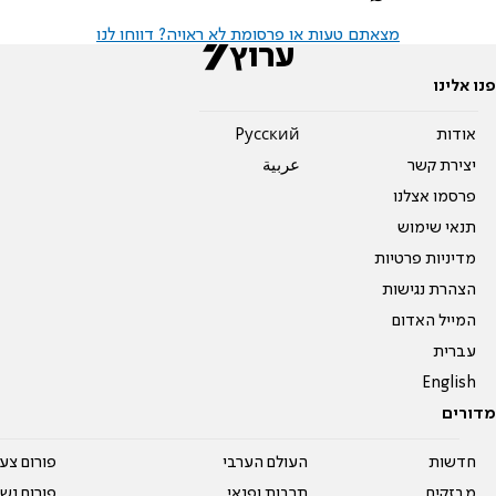
מצאתם טעות או פרסומת לא ראויה? דווחו לנו
פנו אלינו
אודות
Pусский
יצירת קשר
عربية
פרסמו אצלנו
תנאי שימוש
מדיניות פרטיות
הצהרת נגישות
המייל האדום
עברית
English
מדורים
חדשות
העולם הערבי
פורום צע
מבזקים
תרבות ופנאי
פורום נשו