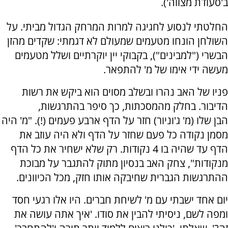
ב'סעודת מצווה').
החלטתי לנסוע לחגיגה למרות המרחק הגדול מביתי. על
השולחן הונחו מטעמים שמעולם לא דגמתי: שקדים מהזן
הבשרי ("למבינים"), בקבוקי יין יוקרתיים ושלל מטעמים
מעשה ידי אימו של מ' להתפאר.
פניו של האב נהרו ובשלב מסוים הוא ביקש את רשות
הדיבור. בחלק מהמסכתות, כך סיפר בהתרגשות,
הבן שלו (מ' ג'וניור) חזר על הדף ארבע פעמים (!). "מ' היה
מסמן נקודה כל פעם שחזר על הדף ולא היה עוזב את
הדף עד שהיה בו 4 נקודות. רק שלא ישחיר את כל הדף
מנקודות", צחק האב בנסיון מתוק להתגבר על מבוכת
ההתרגשות הגברית שחיבקה אותו חזק, מכל הכיוונים.
יום אחד ישבתי עם מ' לשיחת חברים. היו אלו רגעי חסד
ומפה לשם, ניסיתי להבין את סודו. 'איך אתה עושה את