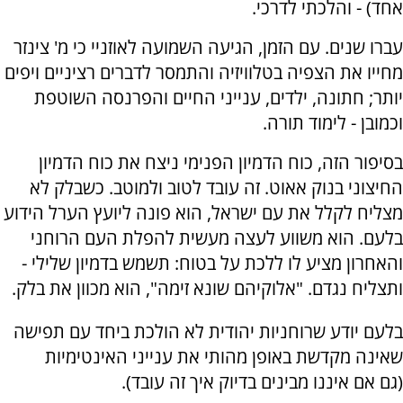
אחד) - והלכתי לדרכי.
עברו שנים. עם הזמן, הגיעה השמועה לאוזניי כי מ' צינזר
מחייו את הצפיה בטלוויזיה והתמסר לדברים רציניים ויפים
יותר; חתונה, ילדים, ענייני החיים והפרנסה השוטפת
וכמובן - לימוד תורה.
בסיפור הזה, כוח הדמיון הפנימי ניצח את כוח הדמיון
החיצוני בנוק אאוט. זה עובד לטוב ולמוטב. כשבלק לא
מצליח לקלל את עם ישראל, הוא פונה ליועץ הערל הידוע
בלעם. הוא משווע לעצה מעשית להפלת העם הרוחני
והאחרון מציע לו ללכת על בטוח: תשמש בדמיון שלילי -
ותצליח נגדם. "אלוקיהם שונא זימה", הוא מכוון את בלק.
בלעם יודע שרוחניות יהודית לא הולכת ביחד עם תפישה
שאינה מקדשת באופן מהותי את ענייני האינטימיות
(גם אם איננו מבינים בדיוק איך זה עובד).