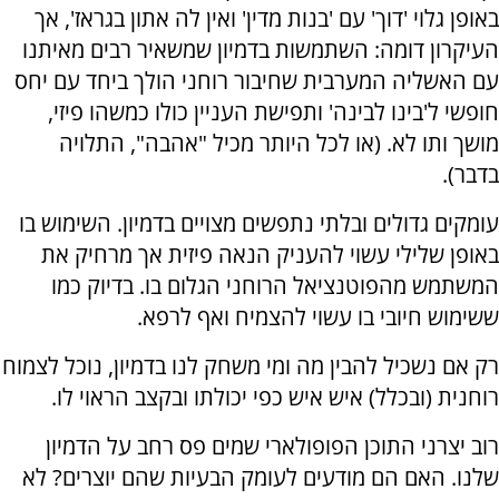
באופן גלוי 'דוך' עם 'בנות מדין' ואין לה אתון בגראז', אך
העיקרון דומה: השתמשות בדמיון שמשאיר רבים מאיתנו
עם האשליה המערבית שחיבור רוחני הולך ביחד עם יחס
חופשי ל'בינו לבינה' ותפישת העניין כולו כמשהו פיזי,
מושך ותו לא. (או לכל היותר מכיל "אהבה", התלויה
בדבר).
עומקים גדולים ובלתי נתפשים מצויים בדמיון. השימוש בו
באופן שלילי עשוי להעניק הנאה פיזית אך מרחיק את
המשתמש מהפוטנציאל הרוחני הגלום בו. בדיוק כמו
ששימוש חיובי בו עשוי להצמיח ואף לרפא.
רק אם נשכיל להבין מה ומי משחק לנו בדמיון, נוכל לצמוח
רוחנית (ובכלל) איש איש כפי יכולתו ובקצב הראוי לו.
רוב יצרני התוכן הפופולארי שמים פס רחב על הדמיון
שלנו. האם הם מודעים לעומק הבעיות שהם יוצרים? לא