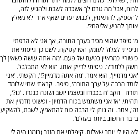
זה?', שאלתי. 'כולנו רוצים ללמוד יותר תורה ו'להתחבר'
לרוח, אבל מה גורם לך אשכרה לשבת ולהגיע לזה,
להספיק, להתאמץ, לכבוש יעדים שאף אחד לא מאלץ
אותך להגיע אליהם?'.
מ' סיפר שהוא מכיר בערך התורה, אך אני לא הרפתי
וניסיתי לצלול לעומק הפרקטיקה. לשם כך גייסתי את
כישוריי כמראיין בטעם של פעם. 'מה אתה עושה כשאין לך
חשק ללמוד?', ניסיתי לדייק אותו. הוא לא התבלבל.
'אני מדמיין', הוא אמר. 'מה אתה מדמיין?!', הקשתי. 'אני
לומד הרבה על ערך התורה', סיפר. 'קראתי שמי שלומד
תורה - הקב"ה בכבודו ובעצמו יושב ושונה כנגדו'. 'נו?',
תהיתי. 'אז אני משתמש בכוח הדמיון - ופשוט מדמיין את
זה', אמר. 'זה נותן לי הרבה כוח להתאמץ, לשבת, להשקיע
בדבר החשוב ביותר בעולם'.
לא היו לי יותר שאלות. קיפלתי את הזנב (בזמנו היה לי