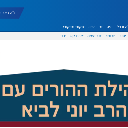
כ"ה באב תשפ"ו |
 ונדל"ן
דעות
אוכל
יהדות
הפקות וסיקורים
ספורט
פורומים
אתר ישיבה
יצירת קשר
עוד