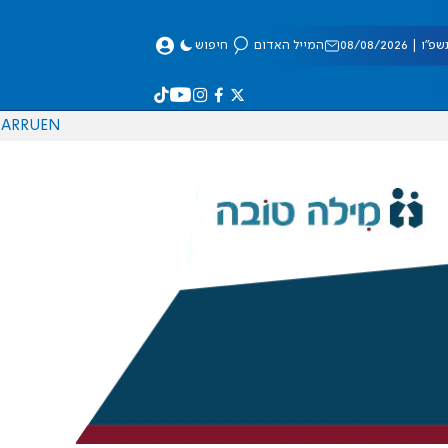
 08/08/2026
המייל האדום
חיפוש
AR
RU
EN