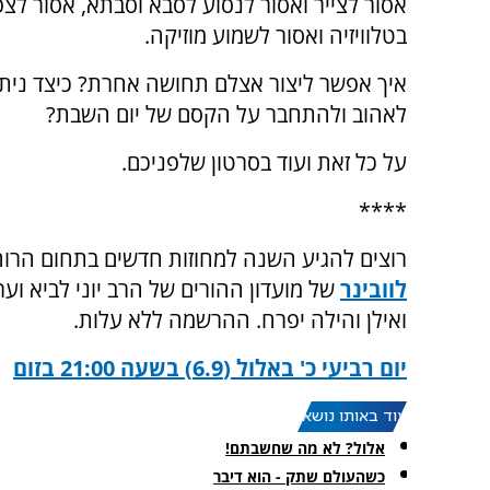
אסור לצייר ואסור לנסוע לסבא וסבתא, אסור לצפ
בטלוויזיה ואסור לשמוע מוזיקה.
איך אפשר ליצור אצלם תחושה אחרת? כיצד ניתן
לאהוב ולהתחבר על הקסם של יום השבת?
על כל זאת ועוד בסרטון שלפניכם.
****
רוצים להגיע השנה למחוזות חדשים בתחום הרוחני
לוובינר
ואילן והילה יפרח. ההרשמה ללא עלות.
יום רביעי כ' באלול (6.9) בשעה 21:00 בזום
עוד באותו נושא:
אלול? לא מה שחשבתם!
כשהעולם שתק - הוא דיבר