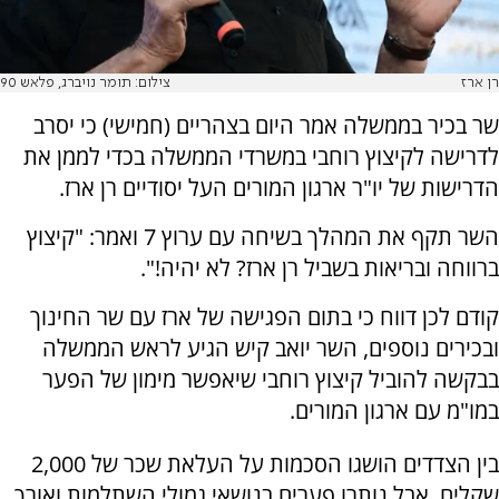
רן ארז
צילום: תומר נויברג, פלאש 90
שר בכיר בממשלה אמר היום בצהריים (חמישי) כי יסרב
לדרישה לקיצוץ רוחבי במשרדי הממשלה בכדי לממן את
הדרישות של יו"ר ארגון המורים העל יסודיים רן ארז.
השר תקף את המהלך בשיחה עם ערוץ 7 ואמר: "קיצוץ
ברווחה ובריאות בשביל רן ארז? לא יהיה!".
קודם לכן דווח כי בתום הפגישה של ארז עם שר החינוך
ובכירים נוספים, השר יואב קיש הגיע לראש הממשלה
בבקשה להוביל קיצוץ רוחבי שיאפשר מימון של הפער
במו"מ עם ארגון המורים.
בין הצדדים הושגו הסכמות על העלאת שכר של 2,000
שקלים, אבל נותרו פערים בנושאי גמולי השתלמות ואורך