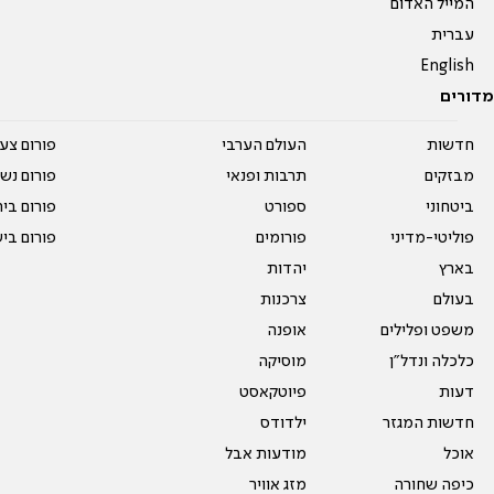
המייל האדום
עברית
English
מדורים
חדשות
העולם הערבי
פורום צע
מבזקים
תרבות ופנאי
פורום נשו
ביטחוני
ספורט
פורום בי
פוליטי-מדיני
פורומים
פורום בי
בארץ
יהדות
בעולם
צרכנות
משפט ופלילים
אופנה
כלכלה ונדל"ן
מוסיקה
דעות
פיוטקאסט
חדשות המגזר
ילדודס
אוכל
מודעות אבל
כיפה שחורה
מזג אוויר