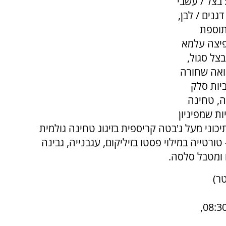
 בצל / עשבי
נים / לבן,
תוספת
פיצה עלמא
צל סגול,
נואה שחורה
ביות סלק
יה, טחינה
ת שמפיניון
כוני מעל ג'בטה קריספית בזיגוג טחינה גולמית
ורטייה במילוי פסטו בזיליקום, עגבנייה, גבינה
 ומטבל סלסה.