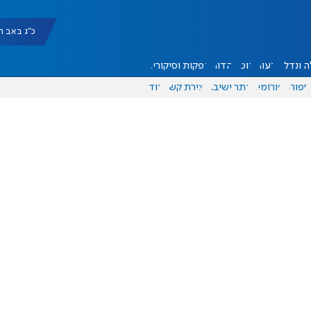
כ"ג באב תשפ"ו |
 ונדל"ן
דעות
אוכל
יהדות
הפקות וסיקורים
ספורט
פורומים
אתר ישיבה
יצירת קשר
עוד