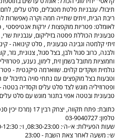
קלאסי" יחיד/זוגי הכולל: אומלט עדשים בתוספת:
תיבול/ עגבניות פלטת מטבלים, סלט עלים, לחם דג
ריבת הבית, זיתים שתייה חמה וקרה (אפשרות ל
לאומלט: פטריות מוקפצות / ירקות אנטיפסטי , 
טבעונית הכוללת פסטה בזיליקום, עגבניות שרי, ב
זיתי קלמטה וגבינה טבעונית , סלט קינואה - קי
ולבנה, כרוב סגול ולבן, בצל סגול, צנונית, גזר, קו
וחמוציות מתובל בשמן זית, לימון, נענע, פטרוזיל
גולמית ושקדים קלוים. שווארמה פיקנטית - פטריו
וטבעות בצל מוקפצים עם נתחי סויה בתיבול ים תי
ופטרוזיליה מוגש לצד סלט עלים וקסדיה בטטה - ט
טבעונית ובטטה אפוי בתנור מוגש עם סלט עלים
כתובת: פתח תקווה, יצחק רבין 17 (מרכז יכין סנטר)
טלפון: 03-9040727
שעות הפעילות: א׳-ה׳: 08:30-23:00, ו׳: 08:30-12:30,
ש׳: משעה לאחר צאת השבת - 23:00