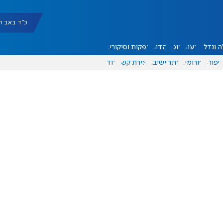
כ"ד באב תשפ"ו |
 ונדל"ן
דעות
אוכל
יהדות
הפקות וסיקורים
ספורט
פורומים
אתר ישיבה
יצירת קשר
עוד