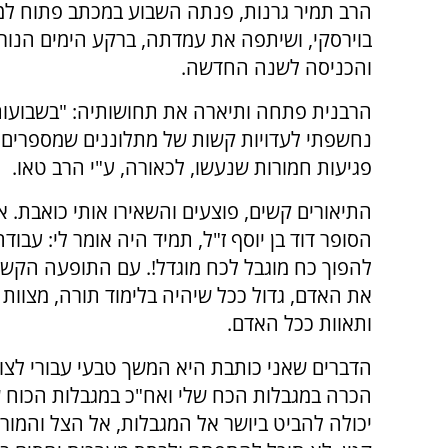
הרב תמיר גרנות, פנתה השבוע במכתב פתוח 
בוירסקי, ושיתפה את עמדתה, ברקע הימים הנורא
והכניסה לשנה החדשה.
הרבנית פתחה ותיארה את תחושותיה: "בשבועות
נחשפתי לעדויות קשות של מתלוננים שמספרים 
פגיעות חמורות שנעשו, לכאורה, ע"י הרב טאו.
התיאורים קשים, פוצעים והשאירו אותי כואבת. א
הסופר דוד בן יוסף ז"ל, תמיד היה אומר לי: עבודה
להפוך כח מוגבל לכח מוגדל!. עם התופעה הקשה 
את האדם, גדול ככל שיהיה בלימוד תורה, מצוות 
ותאוות ככל האדם.
הדברים שאני כותבת היא המשך טבעי עבורי לצוו
הכרה במגבלות הכח שלי ואח"כ במגבלות הכוח של
יכולה להביט ביושר אל המגבלות, אל הצל והמורכ