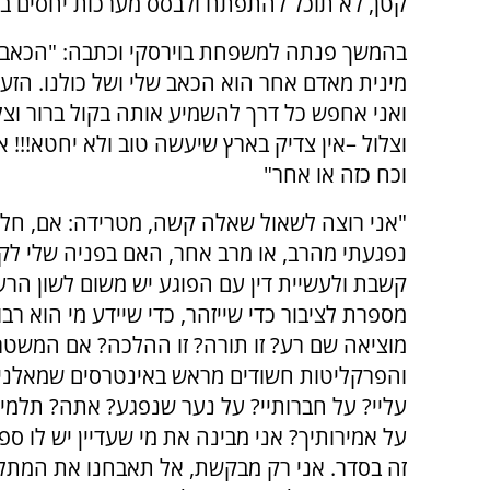
קטן, לא תוכל להתפתח ולבסס מערכות יחסים ברי
בהמשך פנתה למשפחת בוירסקי וכתבה: "הכאב ש
מינית מאדם אחר הוא הכאב שלי ושל כולנו. הזע
ואני אחפש כל דרך להשמיע אותה בקול ברור וצלול
וצלול –אין צדיק בארץ שיעשה טוב ולא יחטא!!! אי
וכח כזה או אחר"
"אני רוצה לשאול שאלה קשה, מטרידה: אם, חלי
נפגעתי מהרב, או מרב אחר, האם בפניה שלי לקב
קשבת ולעשיית דין עם הפוגע יש משום לשון הרע
מספרת לציבור כדי שייזהר, כדי שיידע מי הוא רבו,
מוציאה שם רע? זו תורה? זו ההלכה? אם המשט
והפרקליטות חשודים מראש באינטרסים שמאלנים, 
עליי? על חברותיי? על נער שנפגע? אתה? תלמיד
על אמירותיך? אני מבינה את מי שעדיין יש לו ספ
זה בסדר. אני רק מבקשת, אל תאבחנו את המתלו