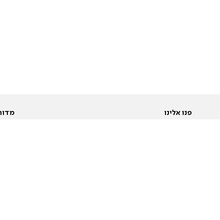
פנו אלינו
מדור
אודות
Pусский
חד
יצירת קשר
عربية
מב
פרסמו אצלנו
בי
תנאי שימוש
פו
מדיניות פרטיות
בא
הצהרת נגישות
בע
המייל האדום
מש