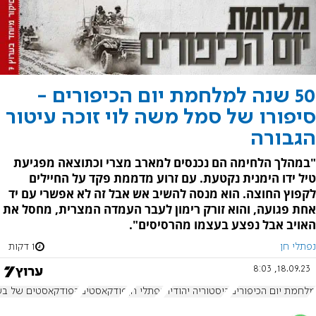
50 שנה למלחמת יום הכיפורים -
סיפורו של סמל משה לוי זוכה עיטור
הגבורה
"במהלך הלחימה הם נכנסים למארב מצרי וכתוצאה מפגיעת
טיל ידו הימנית נקטעת. עם זרוע מדממת פקד על החיילים
לקפוץ החוצה. הוא מנסה להשיב אש אבל זה לא אפשרי עם יד
אחת פגועה, והוא זורק רימון לעבר העמדה המצרית, מחסל את
האויב אבל נפצע בעצמו מהרסיסים".
נפתלי חן
1 דקות
18.09.23, 8:03
מלחמת יום הכיפורים
היסטוריה יהודית
נפתלי חן
פודקאסטים
הפודקאסטים של בשב