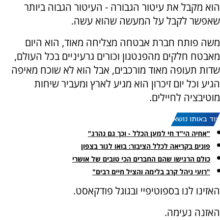
הוא מקבל את עיטור הגבורה - העיטור הגבוה ביותר
שאפשר לקבל על המעשה שהוא עשה.
משה פותח חברת אבטחה מצליחה מאוד, הוא היום
מאבטח חלקים מהפנטגון וכורים גרעיניים בכל העולם,
שדות תעופה מאוד מורכבים, אבל הוא לא שוכח מאיפה
הגיע וכל יום זיכרון הוא מגיע לארץ ומעביר שיחות
מוטיבציה לחיילים.
עוד באותו נושא:
"אחיה הי"ד חי למען הכלל - וכך גם נהרג"
פונים בקריאה לכלל הציבור: בואו לגור בצפון
כולם הרגישו שהם החברים הכי טובים של אושרי
"רועי ניהל קרב בלימה והציל חיים רבים"
האזינו לנו בספוטיפיי ובגוגל פודקאסט.
האזנה נעימה.