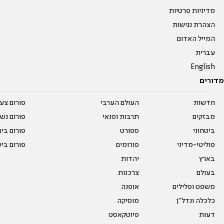
מדיניות פרטיות
הצהרת נגישות
המייל האדום
עברית
English
מדורים
חדשות
העולם הערבי
פורום צע
מבזקים
תרבות ופנאי
פורום נשו
ביטחוני
ספורט
פורום בי
פוליטי-מדיני
פורומים
פורום בי
בארץ
יהדות
בעולם
צרכנות
משפט ופלילים
אופנה
כלכלה ונדל"ן
מוסיקה
דעות
פיוטקאסט