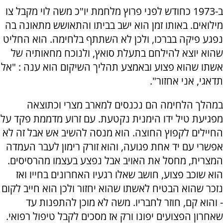
ב-1973 כחודש לפני פרוץ מלחמת יו"כ משה לוי מקבל צו
מילואים. באותו זמן הוא ישב בביתו והתאושש מתאונה בה
נפגע פיקה בברכו, ולכן לא השתתף בלחימה. הוא החליט
שהוא יוצא להילחם בתעלת סואץ, ולנוכח מחאותיה של
אשתו שהוא פצוע ובאמצע תהליך השיקום הוא ענה : "אל
תדאגי, אני אחזור".
במהלך הלחימה הם נכנסים למארב מצרי וכתוצאה
מפגיעת טיל ידו הימנית נקטעת. עם זרוע מדממת פקד על
החיילים לקפוץ החוצה. הוא מנסה להשיב אש אבל זה לא
אפשרי עם יד אחת פגועה, והוא זורק רימון לעבר העמדה
המצרית, מחסל את האויב אבל נפצע בעצמו מהרסיסים.
הוא שוכב פצוע, חושב שאלו רגעיו האחרונים בחייו ואז
נזכר שהוא הבטיח לאשתו שהוא יחזור ולכן הוא חייב לקום
- והוא קם, חוזר לחבריו. משה לא מוכן להתפנות עד
שאחרון הפצועים יפונו ורק אז מסכים לקבל טיפול רפואי.