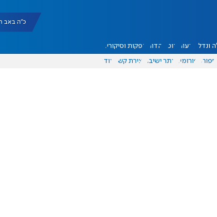
כ"ה באב תשפ"ו |
 ונדל"ן
דעות
אוכל
יהדות
הפקות וסיקורים
ספורט
פורומים
אתר ישיבה
יצירת קשר
עוד