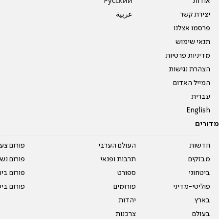
אודות
Pусский
יצירת קשר
عربية
פרסמו אצלנו
תנאי שימוש
מדיניות פרטיות
הצהרת נגישות
המייל האדום
עברית
English
מדורים
חדשות
העולם הערבי
פורום צע
מבזקים
תרבות ופנאי
פורום נשו
ביטחוני
ספורט
פורום בי
פוליטי-מדיני
פורומים
פורום בי
בארץ
יהדות
בעולם
צרכנות