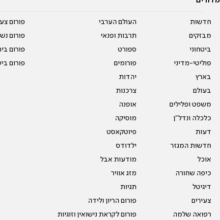
מדורים
חדשות
העולם הערבי
פורום צע
מבזקים
תרבות ופנאי
פורום נשו
ביטחוני
ספורט
פורום בי
פוליטי-מדיני
פורומים
פורום בי
בארץ
יהדות
בעולם
צרכנות
משפט ופלילים
אופנה
כלכלה ונדל"ן
מוסיקה
דעות
פיוטקאסט
חדשות המגזר
ילדודס
אוכל
מודעות אבל
כיפה שחורה
מזג אוויר
דיגיטל
תגיות
צעירים
פורום הריון ולידה
רפואה שלמה
פורום לקראת נישואין וזוגיות