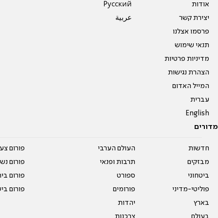
אודות
Pусский
יצירת קשר
عربية
פרסמו אצלנו
תנאי שימוש
מדיניות פרטיות
הצהרת נגישות
המייל האדום
עברית
English
מדורים
חדשות
העולם הערבי
פורום צע
מבזקים
תרבות ופנאי
פורום נשו
ביטחוני
ספורט
פורום בי
פוליטי-מדיני
פורומים
פורום בי
בארץ
יהדות
בעולם
צרכנות