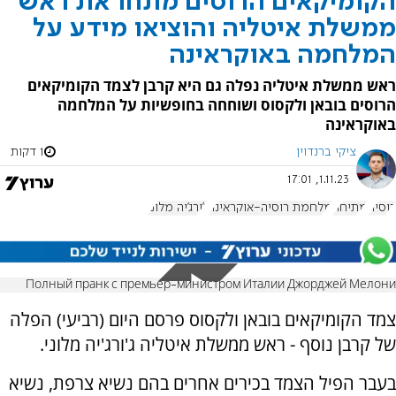
הקומיקאים הרוסים מתחו את ראש
ממשלת איטליה והוציאו מידע על
המלחמה באוקראינה
ראש ממשלת איטליה נפלה גם היא קרבן לצמד הקומיקאים
הרוסים בובאן ולקסוס ושוחחה בחופשיות על המלחמה
באוקראינה
ציקי ברנדוין
1 דקות
1.11.23, 17:01
רוסיה
מתיחה
מלחמת רוסיה-אוקראינה
ג'ורג'יה מלוני
Полный пранк с премьер-министром Италии Джорджей Мелони
צמד הקומיקאים בובאן ולקסוס פרסם היום (רביעי) הפלה
של קרבן נוסף - ראש ממשלת איטליה ג'ורג'יה מלוני.
בעבר הפיל הצמד בכירים אחרים בהם נשיא צרפת, נשיא