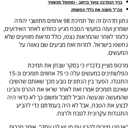
בכיר הנוח'בה צועד ברחוב - ומחוסל מהאוויר
צה"ל משנה את כללי המשחק
נתון מדהים זה של תמיכת 98 אחוזים מתושבי יהודה
שומרון ועזה במעשי הטבח מגיע כחודש לאחר האירועים,
כלומר לאחר שהמראות נצפו, כולל מראות מזוויעים שלא
נחשפו בישראל. למרות זאת מביעים שם גאווה על
המעשים.
מרכוס מציין בדבריו כי בסקר שבחן את תמיכת
הפלשתינים במעשים עלה כי 75 אחוזים תומכים וכ-15
התנגדו. הפער בין הנתונים נובע מכך שאותם שהשיבו
שאינם תומכים אמרו זאת לאחר שראו את ההרס והבינו
שהמעשה שנעשה הוביל לסבל ומשום כך לא כדאי היה
לבצע את הטבח, אבל לא היה בעמדתם כדי להביע
התנגדות עקרונית לטבח ולרצח.
"אנחנו חייבים להבין עם מי יש לנו עסק", אומר מרכוס.