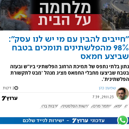
"חייבים להבין עם מי יש לנו עסק":
98% מהפלשתינים תומכים בטבח
שביצע חמאס
נתון בלתי נתפס של תמיכת הרחוב הפלשתיני ביו"ש ובעזה
בטבח שביצעו מחבלי החמאס מציג מנהל 'מבט לתקשורת
הפלשתינית'.
שמעון כהן
2 דקות
29.11.23, 7:39
עזה
חמאס
איתמר מרכוס
הרשות הפלסטינית
חרבות ברזל