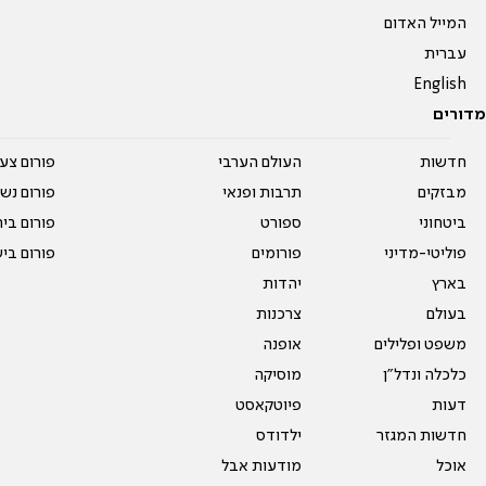
המייל האדום
עברית
English
מדורים
חדשות
העולם הערבי
פורום צע
מבזקים
תרבות ופנאי
פורום נשו
ביטחוני
ספורט
פורום בי
פוליטי-מדיני
פורומים
פורום בי
בארץ
יהדות
בעולם
צרכנות
משפט ופלילים
אופנה
כלכלה ונדל"ן
מוסיקה
דעות
פיוטקאסט
חדשות המגזר
ילדודס
אוכל
מודעות אבל