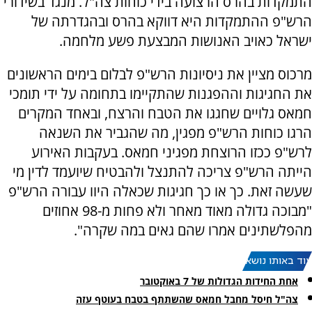
התמקדות בהרס הרצועה בידי כוחות צה"ל. מנגד בשידורי
הרש"פ ההתמקדות היא דווקא בהרס ובהגדרתה של
ישראל כאויב האנושות המבצעת פשע מלחמה.
מרכוס מציין את ניסיונות הרש"פ לבלום בימים הראשונים
את החגיגות וההפגנות שהתקיימו בתחומה על ידי תומכי
חמאס גלויים שחגגו את הטבח והרצח, ובאחד המקרים
הרגו כוחות הרש"פ מפגין, מה שהגביר את השנאה
לרש"פ ככזו הרוצחת מפגיני חמאס. בעקבות האירוע
הייתה הרש"פ צריכה להתנצל ולהבטיח שיועמד לדין מי
שעשה זאת. כך או כך חגיגות שכאלה היוו עבורה הרש"פ
"מבוכה גדולה מאוד מאחר ולא פחות מ-98 אחוזים
מהפלשתינים אמרו שהם גאים במה שקרה".
עוד באותו נושא:
אחת החידות הגדולות של 7 באוקטובר
צה"ל חיסל מחבל חמאס שהשתתף בטבח בעוטף עזה