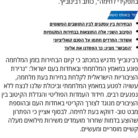
בתפקידי לחימה", כותב רבינוביץ'.
עוד באותו נושא:
הבחירות בין עסקנים לבין התושבים הפשוטים
הסיבוב השני: אלה התוצאות בבחירות המקומיות
אשדוד: החרדים חתמו על הסכם קואליציוני
'המבשר' מציג: כך הפסדנו את אלעד
רבינוביץ' מדגיש במכתב כי קיום הבחירות בזמן המלחמה
פוגע במאמץ המלחמתי ובאחדות בעם ישראל: "גרירת
הציבוריות הישראלית לקלחת בחירות בעת מלחמה,
עשויה לפגוע במאמץ המלחמתי וביכולת שלנו לנצח ללא
נפגעים רבים. חידוד העמדות הפוליטי והגדלת הקיטוב בין
הציבורים מנוגד לצורך הקריטי באחדות העם ובהוספת
מבט טוב- דווקא בעת לחימה. לבסוף אציין כי הפתרון
שהוצע בדמות שחרור מועמדים משירות מילואים מעלה
קשיים מוסריים ומעשיים.