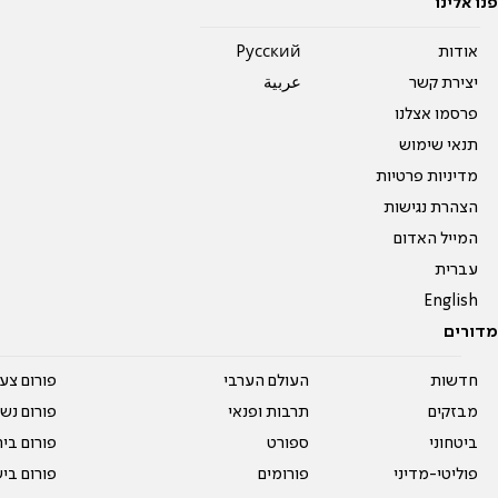
פנו אלינו
אודות
Pусский
יצירת קשר
عربية
פרסמו אצלנו
תנאי שימוש
מדיניות פרטיות
הצהרת נגישות
המייל האדום
עברית
English
מדורים
חדשות
העולם הערבי
פורום צע
מבזקים
תרבות ופנאי
פורום נשו
ביטחוני
ספורט
פורום בי
פוליטי-מדיני
פורומים
פורום בי