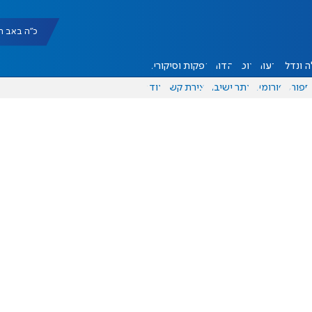
כ"ה באב תשפ"ו |
 ונדל"ן
דעות
אוכל
יהדות
הפקות וסיקורים
ספורט
פורומים
אתר ישיבה
יצירת קשר
עוד