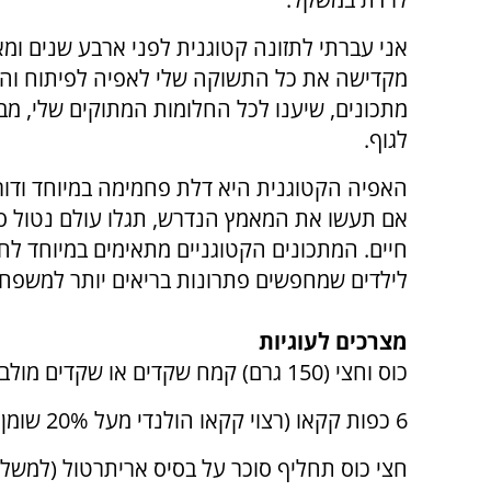
אני עברתי לתזונה קטוגנית לפני ארבע שנים ומא
מקדישה את כל התשוקה שלי לאפיה לפיתוח ו
מתכונים, שיענו לכל החלומות המתוקים שלי, מבל
לגוף.
האפיה הקטוגנית היא דלת פחמימה במיוחד ודור
אם תעשו את המאמץ הנדרש, תגלו עולם נטול סוכ
חיים. המתכונים הקטוגניים מתאימים במיוחד לחו
לילדים שמחפשים פתרונות בריאים יותר למשפח
מצרכים לעוגיות
כוס וחצי (150 גרם) קמח שקדים או שקדים מולבנים טחונים דק
6 כפות קקאו (רצוי קקאו הולנדי מעל 20% שומן, פחות מעובד)
חצי כוס תחליף סוכר על בסיס אריתרטול (למשל ס