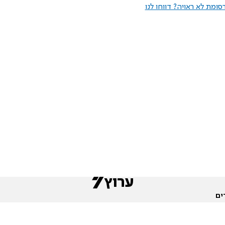
ומת לא ראויה? דווחו לנו
ים
שות
חדשות המגזר
פורומים
תגי