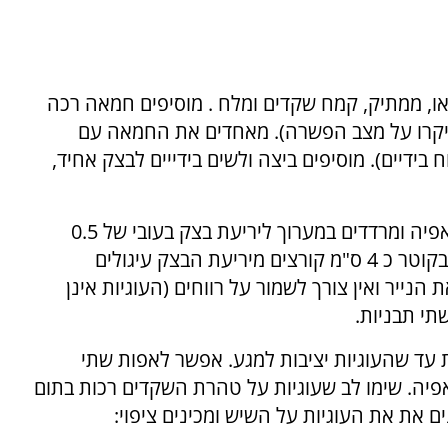
ו, ממתיק, קמח שקדים ומלח . מוסיפים חמאה רכה
קרו על מצב הפשרה). מאחדים את החמאה עם
בידיים). מוסיפים ביצה ולשים בידייים לבצק אחיד,
מניחים את כדור הבצק בין שני גיליונות של נייר אפיה ומרדדים במערוך ליריעת בצק בעובי של 0.5
ס"מ. באמצעות חותכן עוגיות עגול או כוס קטנה בקוטר כ 4 ס"מ קורצים מיריעת הבצק עיגולים
 הנייר ואין צורך לשמור על רווחים (העוגיות אינן
תי תבניות.
ליש תחתון של תנור חם כ 20 -25 דקות עד שהעוגיות יציבות למגע. אפשר לאפות שתי
יה. שימו לב שעוגיות על טהרת השקדים רכות בתום
ם את את העוגיות על השיש ומכינים ציפוי: