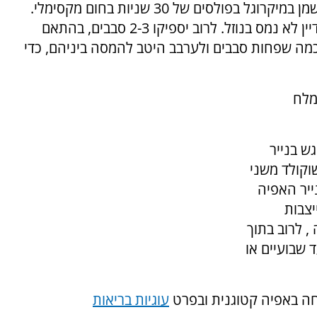
בקערית חסינת חום ממיסים את השוקולד עם השמן במיקרוגל בפולסים של 30 שניות בחום מקסימלי.
בכל פעם מערבבים קצת להטבעת השוקולד שעדיין לא נמס בנוזל. לרוב יספיקו 2-3 סבבים, בהתאם
מה שפחות סבבים ולערבב היטב להמסה ביניהם, כדי
מלח
ש בנייר
וקולד משני
ייר האפיה
יצבות
 לרוב בתוך
שבועיים או
חה באפיה קטוגנית ובפרט
עוגיות בריאות