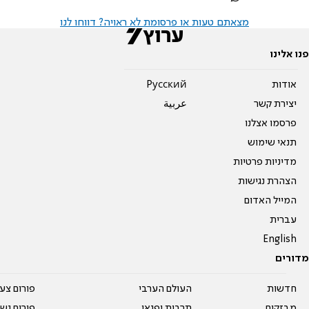
מצאתם טעות או פרסומת לא ראויה? דווחו לנו
פנו אלינו
אודות
Pусский
יצירת קשר
عربية
פרסמו אצלנו
תנאי שימוש
מדיניות פרטיות
הצהרת נגישות
המייל האדום
עברית
English
מדורים
חדשות
העולם הערבי
פורום צע
מבזקים
תרבות ופנאי
פורום נשו