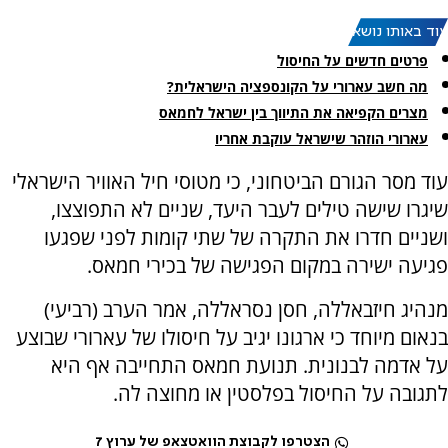
עוד באותו נושא:
פרטים חדשים על החיסול
מה חשב עארורי על הקונספציה הישראלית?
מצרים הקפיאה את התיווך בין ישראל לחמאס
עארורי הוזהר שישראל עוקבת אחריו
עוד מסר הגורם הביטחוני, כי מטוסי חיל האוויר הישראלי
שיגרו שישה טילים לעבר היעד, שניים לא התפוצצו,
ושניים חדרו את התקרה של שתי קומות לפני שפגעו
פגיעה ישירה במקום הפגישה של בכירי חמאס.
מנהיג חיזבאללה, חסן נסראללה, אמר הערב (רביעי)
בנאום מיוחד כי ארגונו יגיב על חיסולו של עארורי שבוצע
על אדמה לבנונית. תנועת חמאס התחייבה אף היא
לתגובה על החיסול בפלסטין או מחוצה לה.
הצטרפו לקבוצת הוואטצאפ של ערוץ 7