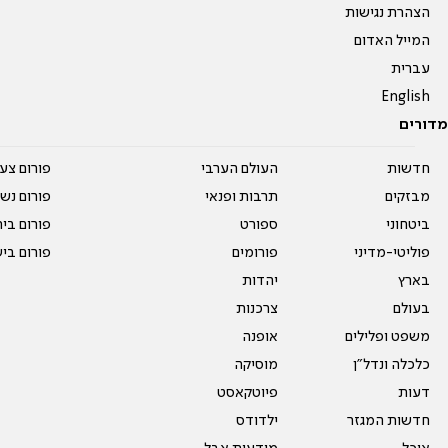
הצהרת נגישות
המייל האדום
עברית
English
מדורים
חדשות
העולם הערבי
פורום צע
מבזקים
תרבות ופנאי
פורום נשו
ביטחוני
ספורט
פורום בי
פוליטי-מדיני
פורומים
פורום בי
בארץ
יהדות
בעולם
צרכנות
משפט ופלילים
אופנה
כלכלה ונדל"ן
מוסיקה
דעות
פיוטקאסט
חדשות המגזר
ילדודס