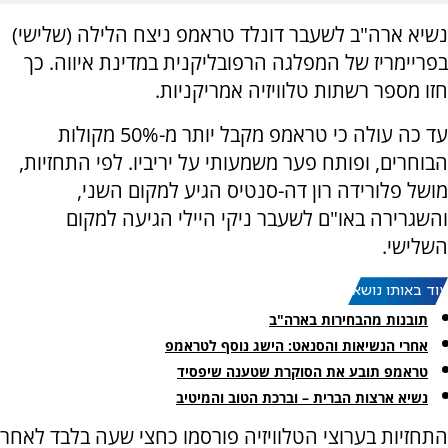
נשיא ארה"ב לשעבר דונלד טראמפ ניצח הלילה (שלישי)
בפריימריז של המפלגה הרפובליקנית במדינת איווה. כך
חזו מספר רשתות טלוויזיה אמריקניות.
עד כה עולה כי טראמפ מקבל יותר מ-50% מקולות
הבוחרים, ופותח פער משמעותי על יריביו. לפי התחזיות,
מושל פלורידה רון דה-סנטיס הגיע למקום השני,
והשגרירה באו"ם לשעבר ניקי היילי הגיעה למקום
השלישי.
עוד באותו נושא:
תובנות מהבחירות בארה"ב
אחרי הנשיאות והסנאט: הישג נוסף לטראמפ
טראמפ תובע את הסוקרת שטענה שיפסיד
נשיא ארצות הברית – וברכת הטוב והמיטיב
התחזיות בערוצי הטלוויזיה פורסמו כחצי שעה בלבד לאחר