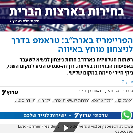
הפריימריז בארה"ב: טראמפ בדרך
לניצחון מוחץ באיווה
רשתות הטלוויזיה בארה"ב חוזות ניצחון לנשיא לשעבר
באסיפות הבחירות באייווה. רון דה-סנטיס הגיע למקום השני,
ניקי היילי סיימה במקום שלישי.
ערוץ 7
פורסם:
16.01.24, 4:01
עודכן:
6:30
רפובליקנים
דונלד טראמפ
בחירות לנשיאות ארה"ב
ניקי היילי
רון דה סנטיס
Live: Former President Trump delivers a victory speech at Iowa
caucuses