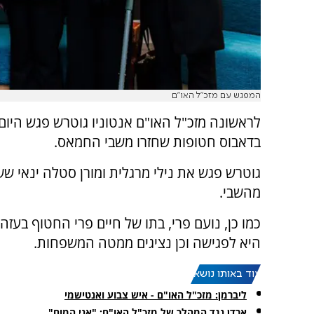
המפגש עם מזכ"ל האו"ם
לראשונה מזכ"ל האו"ם אנטוניו גוטרש פגש היום 
בדאבוס חטופות שחזרו משבי החמאס.
גוטרש פגש את נילי מרגלית ומורן סטלה ינאי שש
מהשבי.
כמו כן, נועם פרי, בתו של חיים פרי החטוף בעזה
היא לפגישה וכן נציגים ממטה המשפחות.
עוד באותו נושא:
‏ליברמן: מזכ"ל האו"ם - איש צבוע ואנטישמי
ארדן נגד המהלך של מזכ"ל האו"ם: "אני המום"