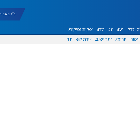
כ"ו באב תשפ"ו |
 ונדל"ן
דעות
אוכל
יהדות
הפקות וסיקורים
ספורט
פורומים
אתר ישיבה
יצירת קשר
עוד