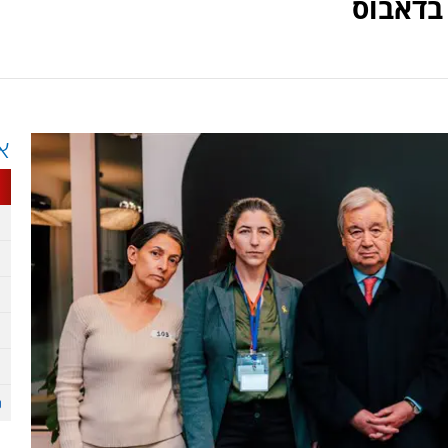
בדאבוס
א