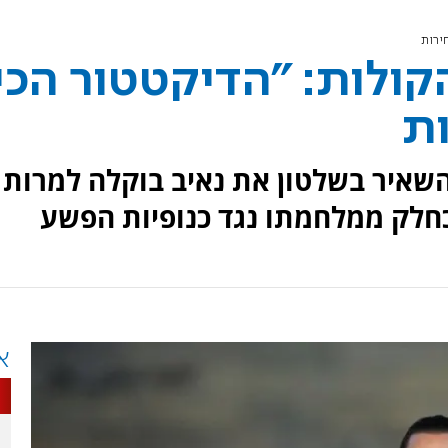
תר מ-85% מהקולות: "הדיקטטור הכי
ות
השאיר בשלטון את נאיב בוקלה למרות
כחלק ממלחמתו נגד כנופיות הפשע
א