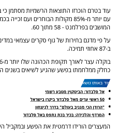
עוד בטרם הוכרזו התוצאות הרשמיות מסתמן כי ב
עם יותר מ-85% מקולות הבוחרים ועם זכייה 
המושבים בפרלמנט - 58 מתוך 60.
על פי מדגם בחירות של גוף סקרים עצמאי במדינ
ב-87 אחוזי תמיכה.
כחלק ממלחמתו בפשע שהגיע לשיאים בשנים הא
עוד באותו נושא:
אל סלבדור: הביטקוין מטבע רשמי
50 ראשי ערים מאל סלבדור ביקרו בישראל
"הרודן הכי מגניב בעולם" בדרך לניצחון
המרדף והלכידה: בכיר בכת נתפס באל סלבדור
המעצרים הורידו דרמטית את הפשע ובמקביל הע