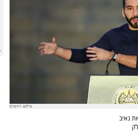
צילום: רויטרס
ת נאיב
לק