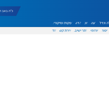
כ"ה באב תשפ"ו |
 ונדל"ן
דעות
אוכל
יהדות
הפקות וסיקורים
ספורט
פורומים
אתר ישיבה
יצירת קשר
עוד