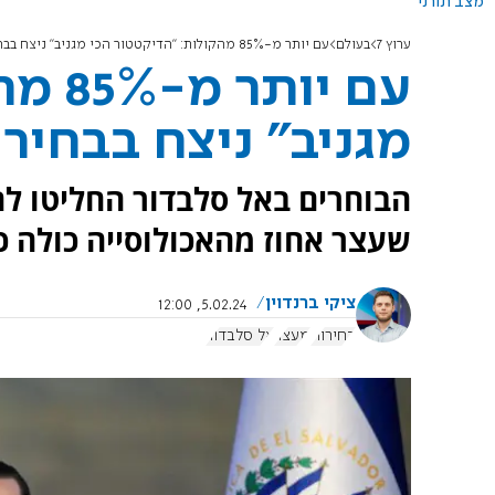
מצב תורני
ערוץ 7
בעולם
עם יותר מ-85% מהקולות: "הדיקטטור הכי מגניב" ניצח בבחירות
עם יו
מגניב" ניצח בבחיר
הבוחרים באל סלבדור החליטו ל
שעצר אחוז מהאכולוסייה כולה 
ציקי ברנדוין
5.02.24, 12:00
בחירות
מעצר
אל סלבדור