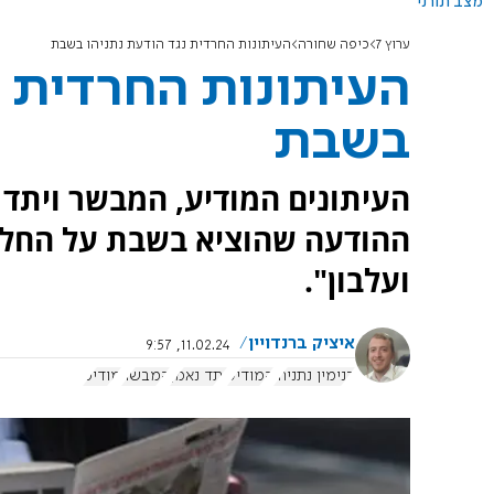
מצב תורני
ערוץ 7
כיפה שחורה
העיתונות החרדית נגד הודעת נתניהו בשבת
העיתונות החרדית נ
בשבת
העיתונים המודיע, המבשר ויתד 
ההודעה שהוציא בשבת על החלטת
ועלבון".
איציק ברנדויין
11.02.24, 9:57
בנימין נתניהו
המודיע
יתד נאמן
המבשר
מודיס