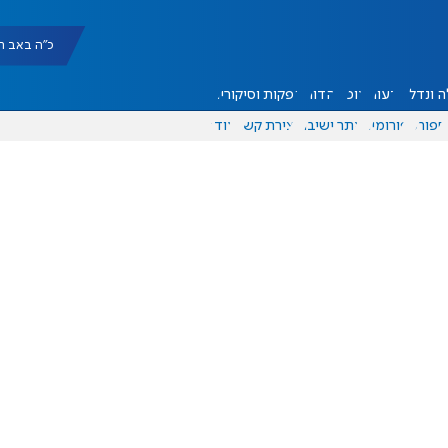
כ"ה באב תשפ"ו |
 ונדל"ן
דעות
אוכל
יהדות
הפקות וסיקורים
ספורט
פורומים
אתר ישיבה
יצירת קשר
עוד