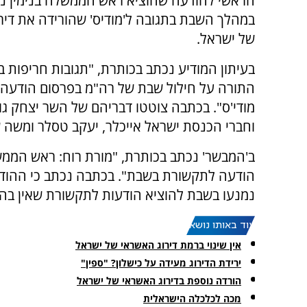
הראשי להודעה שהוציא ראש הממשלה בנימין נת
במהלך השבת בתגובה ל'מודיס' שהורידה את דיר
של ישראל.
בעיתון המודיע נכתב בכותרת, "תגובות חריפות ב
התורה על חילול שבת של רה"מ בפרסום הודעה
מודי'ס". בכתבה צוטטו דבריהם של השר יצחק גו
וחברי הכנסת ישראל אייכלר, יעקב טסלר ומשה ש
ב'המבשר' נכתב בכותרת, "מורת רוח: ראש הממ
הודעה לתקשורת בשבת". בכתבה נכתב כי ההודעה
נמנעו בשבת להוציא הודעות לתקשורת שאין בהן
עוד באותו נושא:
אין שינוי ברמת דירוג האשראי של ישראל
ירידת הדירוג מעידה על כישלון? "ספין"
הורדה נוספת בדירוג האשראי של ישראל
מכה לכלכלה הישראלית