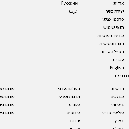
אודות
Pусский
יצירת קשר
عربية
פרסמו אצלנו
תנאי שימוש
מדיניות פרטיות
הצהרת נגישות
המייל האדום
עברית
English
מדורים
חדשות
העולם הערבי
פורום צע
מבזקים
תרבות ופנאי
פורום נשו
ביטחוני
ספורט
פורום בי
פוליטי-מדיני
פורומים
פורום בי
בארץ
יהדות
בעולם
צרכנות