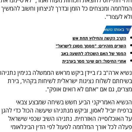
הלוי התייחס להוצאת הכוחות מעזה ואמר, "לא סיימנו את
המלחמה ומנצחים כל הזמן ובדרך לניצחון וחשוב להמשיך
ולא לעצור".
עוד באותו נושא:
הקרב הקשה והחילוץ תחת אש
השרים מזהירים: "מסמך מסוכן לישראל"
המסר של האם השכולה לתשעה באב
‏אחרי החיסול: רום שיגר מסר בערבית
נשיא ארה"ב ג'ו ביידן ביקש מראש הממשלה בנימין נתניהו
בשיחתם לשלוח נציגות ישראלית לשיחות בקהיר, בירת
מצרים, גם אם "אתם לא רואים אופק".
הנשיא האמריקני הביע חשש בשיחה שמבצע צבאי
ברפיח יוביל לאסון, וביקש מנתניהו שיעשה הכול כדי להגן
על האוכלוסייה האזרחית. נתניהו השיב שכפי שישראל
פעלה לכל אורך המלחמה לפעול לפי הדין הבינלאומי