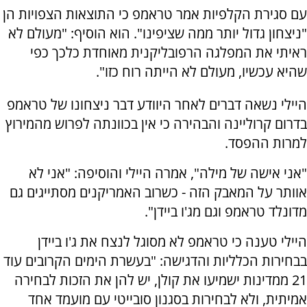
עם סגירת הקלפיות אמר טראמפ כי התוצאות הצפויות הן
"ניצחון גדול יותר ממה שציפינו". הוא הוסיף: "מעולם לא
ראיתי את המפלגה הרפובליקנית מאוחדת כלכך כפי
שהיא עכשיו, מעולם לא הייתה רוח כזו".
היילי נשאה דברים לאחר היוודע דבר ניצחונו של טראמפ
בדרום קרוליינה והבהירה כי אין בכוונתה לפרוש מהמירוץ
למרות ההפסד.
"אני אישה של מילה", אמרה היילי והוסיפה: "אני לא
אוותר על המאבק הזה - כשרוב האמריקנים מסתייגים גם
מדונלד טראמפ וגם מג'ו ביידן".
היילי טענה כי טראמפ לא מסוגל לנצח את ג'ו ביידן
בבחירות הכלליות והדגישה: "בעשרת הימים הקרובים עוד
21 ממדינות ישמיעו את קולן, יש להן את הזכות לבחירה
אמיתית, ולא לבחירות בסגנון סובייטי עם מועמד אחד