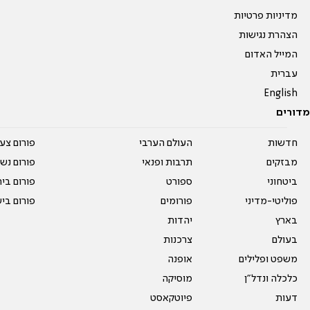
מדיניות פרטיות
הצהרת נגישות
המייל האדום
עברית
English
מדורים
חדשות
העולם הערבי
פורום צע
מבזקים
תרבות ופנאי
פורום נשו
ביטחוני
ספורט
פורום בי
פוליטי-מדיני
פורומים
פורום בי
בארץ
יהדות
בעולם
צרכנות
משפט ופלילים
אופנה
כלכלה ונדל"ן
מוסיקה
דעות
פיוטקאסט