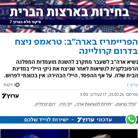
הפריימריז בארה"ב: טראמפ ניצח
בדרום קרוליינה
נשיא ארה"ב לשעבר מתקרב להשגת מועמדות המפלגה
הרפובלקנית לנשיאות לאחר שניצח את ניקי היילי במדינת
הבית שלה. על אף ההפסד, היילי הבהירה: אין בכוונתי לפרוש.
ערוץ 7
1 דקות
פורסם:
25.02.24, 2:17
עודכן:
5:00
דונלד טראמפ
בחירות לנשיאות ארה"ב
ניקי היילי
דרום קרוליינה