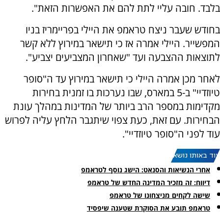
בלבד. חובה עליי לתת להם את האפשרות הזאת".
בחודש שעבר ניצח טראמפ את היילי בפריימריז בניו
המפשייר. היילי אמרה אז כי תישאר במירוץ ללא קשר
לתוצאות ההצבעה ועד "שאחרון המצביעים יצביע".
לאחר מכן אמרה היילי כי תישאר במירוץ עד ה"סופר
טיוזדיי" ב-5 במארס, שבו נערכות בו זמנית בחירות
מקדימות במספר הרב ביותר של המדינות במהלך עונת
הבחירות. עם זאת, כעת צפוי שיתגבר הלחץ עליה לפרוש
עוד לפני ה"סופר טיוזדיי".
עוד באותו נושא:
אחרי הנשיאות והסנאט: הישג נוסף לטראמפ
דיווח: זה מזכיר המדינה החדש של טראמפ
שישה לקחים מניצחונו של טראמפ
טראמפ תובע את הסוקרת שטענה שיפסיד