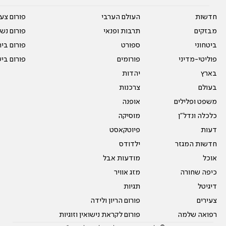
חדשות
העולם הערבי
פורום צע
מבזקים
תרבות ופנאי
פורום נשו
ביטחוני
ספורט
פורום בי
פוליטי-מדיני
פורומים
פורום בי
בארץ
יהדות
בעולם
צרכנות
משפט ופלילים
אופנה
כלכלה ונדל"ן
מוסיקה
דעות
פיוטקאסט
חדשות המגזר
ילדודס
אוכל
מודעות אבל
כיפה שחורה
מזג אוויר
דיגיטל
תגיות
צעירים
פורום הריון ולידה
רפואה שלמה
פורום לקראת נישואין וזוגיות