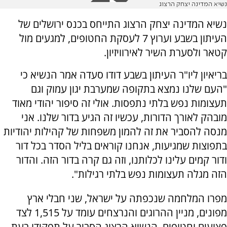
נשיא המדינה יצחק הרצוג
נשיא המדינה יצחק הרצוג התייחס בכנס ירושלים של
העיתון בשבע וערוץ 7 לעסקת החטופים, למגעים מול
קטאר ולסערת השיר לאירוויזיון.
בריאיון ליו"ר העיתון בשבע דודו סעדה אמר הנשיא כי
"העם שלנו נמצא בתקופה שמערבת יגון עמוק וגם
תעצומות נפש בלתי נתפסות. אולי זה סיפור יהודי מאוד
מובהק לאורך הדורות, עכשיו זה הגיע בדור שלנו. אני
מנסה להסביר את זה להמון משפחות של קהילות יהודיות
בתפוצות שמגיעות, אנחנו קוראים בליל הסדר בכל דור
ודור קמים עלינו לכלותנו, וזה גם קרה בדור הזה. והדור
הזה מגלה תעצומות נפש בלתי רגילות".
מפרו המלחמה שנכפתה על ישראל, שני חבלי ארץ
מפונים, מניין ההרוגים והנרצחים עומד על 1,515 לצד
פצועים וחטופים. הנשיא הרצוג הסביר על תפקידו בעת