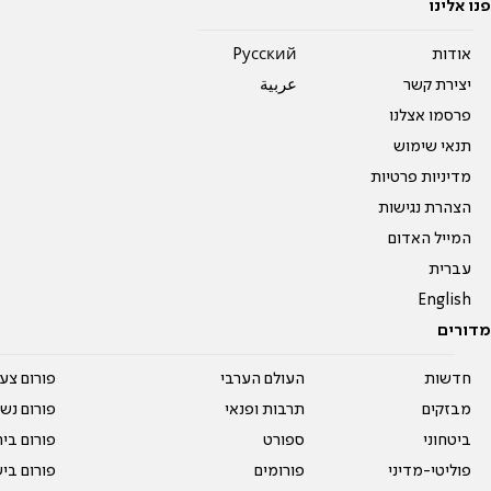
פנו אלינו
אודות
Pусский
יצירת קשר
عربية
פרסמו אצלנו
תנאי שימוש
מדיניות פרטיות
הצהרת נגישות
המייל האדום
עברית
English
מדורים
חדשות
העולם הערבי
פורום צע
מבזקים
תרבות ופנאי
פורום נשו
ביטחוני
ספורט
פורום בי
פוליטי-מדיני
פורומים
פורום בי