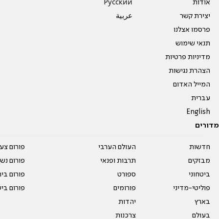
אודות
Pусский
יצירת קשר
عربية
פרסמו אצלנו
תנאי שימוש
מדיניות פרטיות
הצהרת נגישות
המייל האדום
עברית
English
מדורים
חדשות
העולם הערבי
פורום צע
מבזקים
תרבות ופנאי
פורום נשו
ביטחוני
ספורט
פורום בי
פוליטי-מדיני
פורומים
פורום בי
בארץ
יהדות
בעולם
צרכנות