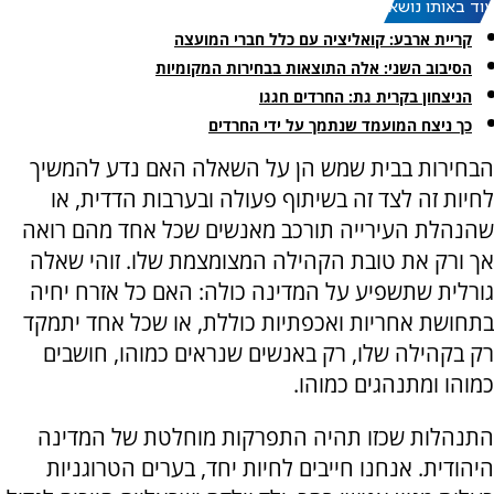
עוד באותו נושא:
קריית ארבע: קואליציה עם כלל חברי המועצה
הסיבוב השני: אלה התוצאות בבחירות המקומיות
הניצחון בקרית גת: החרדים חגגו
כך ניצח המועמד שנתמך על ידי החרדים
הבחירות בבית שמש הן על השאלה האם נדע להמשיך
לחיות זה לצד זה בשיתוף פעולה ובערבות הדדית, או
שהנהלת העירייה תורכב מאנשים שכל אחד מהם רואה
אך ורק את טובת הקהילה המצומצמת שלו. זוהי שאלה
גורלית שתשפיע על המדינה כולה:
האם כל אזרח יחיה
בתחושת אחריות ואכפתיות כוללת, או שכל אחד יתמקד
רק בקהילה שלו, רק באנשים שנראים כמוהו, חושבים
כמוהו ומתנהגים כמוהו.
התנהלות שכזו תהיה התפרקות מוחלטת של המדינה
היהודית. אנחנו חייבים לחיות יחד, בערים הטרוגניות