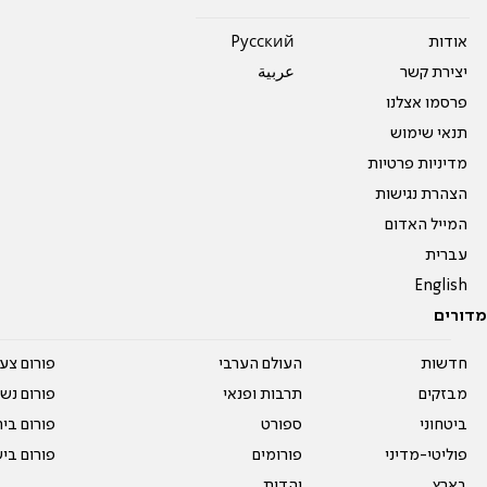
אודות
Pусский
יצירת קשר
عربية
פרסמו אצלנו
תנאי שימוש
מדיניות פרטיות
הצהרת נגישות
המייל האדום
עברית
English
מדורים
חדשות
העולם הערבי
פורום צע
מבזקים
תרבות ופנאי
פורום נשו
ביטחוני
ספורט
פורום בי
פוליטי-מדיני
פורומים
פורום בי
בארץ
יהדות