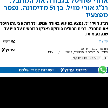
אחרי שחיסל בגבורה את המחבל:
רנ"ג אורי מויל, בן 51 מדימונה, נפטר
מפצעיו
רנ"ג מויל ז"ל, נפצע בפיגוע באורח אנוש, ולמרות פציעתו חיסל
את המחבל. בבית החולים סורוקה נאבקו הרופאים על חייו עד
שנקבע מותו.
ערוץ 7
1 דקות
פורסם:
14.03.24, 21:30
עודכן:
ה' באדר ב׳ תשפ"ד, 15.3.2024, 1:15:00
טרור
פיגוע בצומת בית קמה