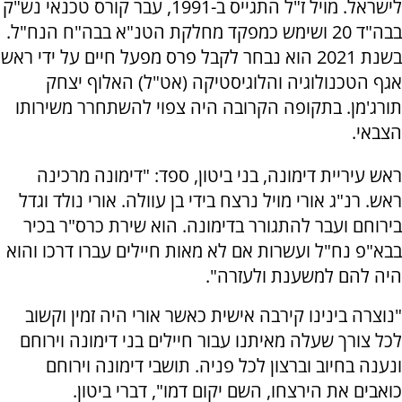
לישראל. מויל ז"ל התגייס ב-1991, עבר קורס טכנאי נש"ק
בבה"ד 20 ושימש כמפקד מחלקת הטנ"א בבה"ח הנח"ל.
בשנת 2021 הוא נבחר לקבל פרס מפעל חיים על ידי ראש
אגף הטכנולוגיה והלוגיסטיקה (אט"ל) האלוף יצחק
תורג'מן. בתקופה הקרובה היה צפוי להשתחרר משירותו
הצבאי.
ראש עיריית דימונה, בני ביטון, ספד: "דימונה מרכינה
ראש. רנ"ג אורי מויל נרצח בידי בן עוולה. אורי נולד וגדל
בירוחם ועבר להתגורר בדימונה. הוא שירת כרס"ר בכיר
בבא"פ נח"ל ועשרות אם לא מאות חיילים עברו דרכו והוא
היה להם למשענת ולעזרה".
"נוצרה בינינו קירבה אישית כאשר אורי היה זמין וקשוב
לכל צורך שעלה מאיתנו עבור חיילים בני דימונה וירוחם
ונענה בחיוב וברצון לכל פניה. תושבי דימונה וירוחם
כואבים את הירצחו, השם יקום דמו", דברי ביטון.