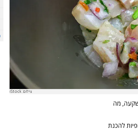
צילום: iStock
שקעה, מה
פיות להכנת