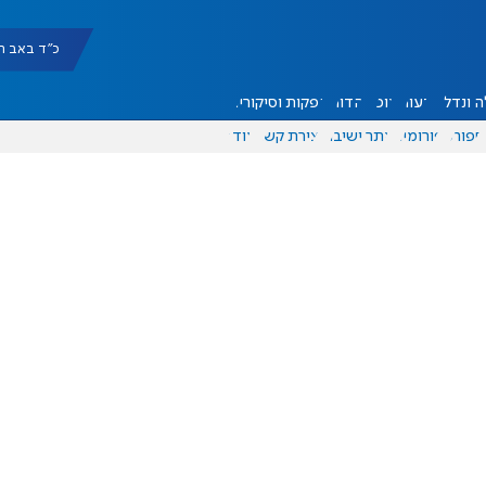
כ"ד באב תשפ"ו |
 ונדל"ן
דעות
אוכל
יהדות
הפקות וסיקורים
ספורט
פורומים
אתר ישיבה
יצירת קשר
עוד