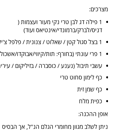
מצרכים:
1 פילה דג לבן טרי נקי מעור ועצמות (
דניס/לברק/ברמונדי/אינטיאס ועוד)
1 בצל סגול קטן / שאלוט / צנונית / פלפל צ'ילי / בצל ירוק
1 פרי עונתי (בחורף: תות/קיווי/אבוקדו/אשכולית) (בקיץ: אבטיח/אננס/מנגו/ענבים)
עשבי תיבול (נענע / כוסברה / בזיליקום / עירית
כף לימון סחוט טרי
כף שמן זית
כפית מלח
אופן ההכנה:
ניתן לשלב מגוון מחומרי הגלם הנ"ל, אך הבסיס ה