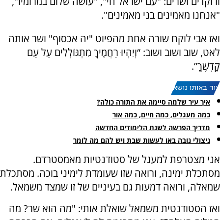
ורוקדים ושרים: "עם ישראל חי", "עושה שלום במרומיו",
"אנחנו מאמינים בני מאמינים".
ואז אבי לוקח שורה אחת מהפיוט "יה אכסוף" ושר אותה
לאט, שוב ושוב ושוב: “וְיִהְיוּ רַחֲמֶיךָ מִתְגּוֹלְלִים עַל עַם
קָדְשֶׁךָ”.
עוד באותו נושא:
איך עיר שלמה סיימה את התורה כולה?
כמה מעגלים, כמה חיים, כמה אור
מדריך הפרשה לשנת הלימודים החדשה
ניצולי נובה באו לעשות שבת ויש להם מה לומר
אני מצטרפת למעגל של סטודנטיות מאמסטרדם.
מסתכלת ימינה, ורואה שזו שעומדת לימיני בוכה. מסתכלת
שמאלה, ורואה דמעות גם בעיניים של זו שמצד משמאל.
ואז הסטודנטית משמאל שואלת אותי: "מה הוא שר? מה