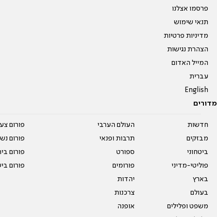
פרסמו אצלנו
תנאי שימוש
מדיניות פרטיות
הצהרת נגישות
המייל האדום
עברית
English
מדורים
חדשות
העולם הערבי
פורום צע
מבזקים
תרבות ופנאי
פורום נשו
ביטחוני
ספורט
פורום בי
פוליטי-מדיני
פורומים
פורום בי
בארץ
יהדות
בעולם
צרכנות
משפט ופלילים
אופנה