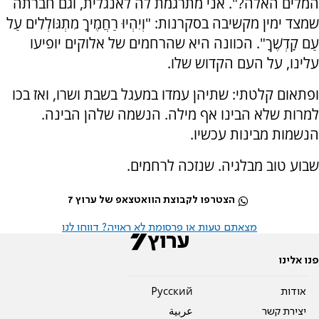
המלים האלה?". אני מתרגמת לה לאנגלית, וגם חברתה
שמצד ימין מקשיבה בסקרנות: "וְיִהְיוּ רַחֲמֶיךָ מִתְגּוֹלְלִים עַל
עַם קָדְשֶׁךָ". הכוונה היא שהרחמים של אלוקים יופיעו
עלינו, על העם הקדוש שלו.
ופתאום קלטתי: שתיהן עמדו במעגל בשבת ושרו, ואז בכו
למרות שלא הבינו אף מילה. הנשמה שלהן הבינה.
הנשמות מבינות עכשיו.
שבוע טוב מבלגיה. שנזכה לרחמים.
הצטרפו לקבוצת הוואטצאפ של ערוץ 7
מצאתם טעות או פרסומת לא ראויה? דווחו לנו
פנו אלינו
אודות
Pусский
יצירת קשר
عربية