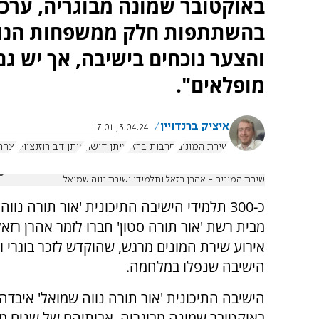
באוקטובר שמונה מבוגריה, ערכו
בהשתתפות חלק ממשפחות הנופל
והצער נוכחים בישיבה, אך יש גם
מופלאים".
איציק ברנדויין
3.04.24, 17:01
שירת המונים
חרבות ברזל
איתן דישון
איתן דב רוזנצוויג
יצהר
שירת המונים - אהרן רזאל ותלמידי ישיבת נווה שמואל
כ-300 תלמידי הישיבה התיכונית 'אור תורה נווה
מבית רשת 'אור תורה סטון' חברו לזמר אהרן רזאל,
אירוע שירת המונים מרגש, שהוקדש לזכר בוגרי וה
הישיבה שנפלו במלחמה.
באוקטובר שמונה מבוגריה, אבותיהם של שנים מ