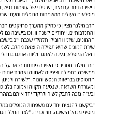
ראש הישיבה הרב אבישי מילנר, "הכאב והצער נ
בישיבה ויחד עם זאת, יש גילוי של עוצמות נפש, ו
מופלאים העולים ממשפחות הנופלים ומעם ישראל
הרב מילנר מציין כי כחלק ממערך פרויקטים חבר
והתנדבותיים, ייחודיים לשנה זו, זכו בישיבה גם 
ההמונים, שיזמו והובילו תלמידי שכבת י"ב בישיבה
שירת המונים שהיא תפילה היוצאת מהלב. לשמח
רזאל המופלא, נענה לאתגר וליווה אותנו בתהליך,
הרב מילנר מסביר כי השירה פותחת בכאב על ההול
ממשיכה בתפילה וציפייה לאחווה ואהבת אחים - 
החטופים בבריאות הנפש והגוף. "לשירה ולניגון ע
ומעוררת השראה, שנטעה תקווה ואמונה בלב כולנו
ובע"ה נזכה לחבק לשיר ולרקוד יחד איתם במהרה
"ביקשנו להנציח יחד עם משפחות הנופלים במלח
מוסיף מנהל הישיבה, חזי זכריה, "לצד החלל ה