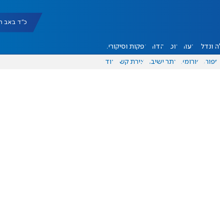
כ"ד באב תשפ"ו |
 ונדל"ן
דעות
אוכל
יהדות
הפקות וסיקורים
ספורט
פורומים
אתר ישיבה
יצירת קשר
עוד