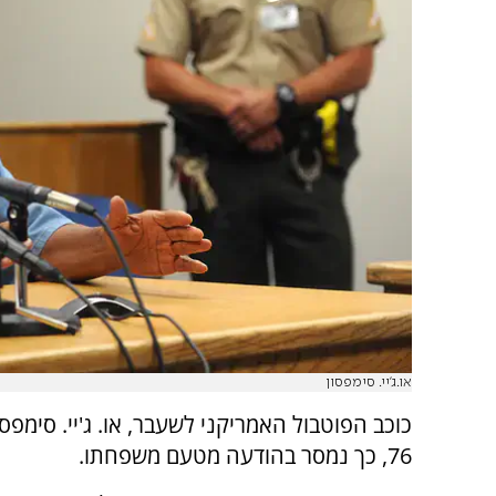
או.ג'יי. סימפסון
כוכב הפוטבול האמריקני לשעבר, או. ג'יי. סימפסו
76, כך נמסר בהודעה מטעם משפחתו.