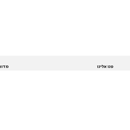
פנו אלינו
מדור
אודות
Pусский
חד
יצירת קשר
عربية
מב
פרסמו אצלנו
בי
תנאי שימוש
פו
מדיניות פרטיות
בא
הצהרת נגישות
בע
המייל האדום
מש