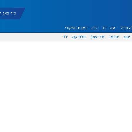
כ"ד באב תשפ"ו |
 ונדל"ן
דעות
אוכל
יהדות
הפקות וסיקורים
ספורט
פורומים
אתר ישיבה
יצירת קשר
עוד