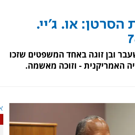
רטן: או. ג'יי.
בר ובן זוגה באחד המשפטים שזכו
ה האמריקנית - וזוכה מאשמה.
א