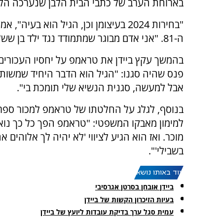
בארוחת הערב של כתבי הבית הלבן שנערכה הלי
"בחירות 2024 בעיצומן וכן, הגיל הוא בעיה", א
ה-81. "אני אדם מבוגר שמתמודד נגד ילד בן שש".
בהמשך עקץ ביידן את טראמפ על יחסיו העכורים 
פנס שהיה סגנו: "הגיל הוא הדבר היחיד שמשותף
אבל למעשה, סגנית הנשיא שלי תומכת בי".
בנוסף, לגלג על החלטתו של טראמפ למכור ספרי
למימון מאבקו המשפטי: "טראמפ הפך כל כך נו
מוכר. ואז הוא הגיע לציווי 'לא יהיה לך אלוהים 
בשבילי'".
עוד באותו נושא:
ביידן אובחן בסרטן אגרסיבי
בעיות הזיכרון הקשות של ביידן
עמית סגל ערך בדיקת עובדות ליועץ של ביידן