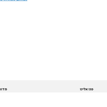
פנו אלינו
מדור
אודות
Pусский
חד
יצירת קשר
عربية
מב