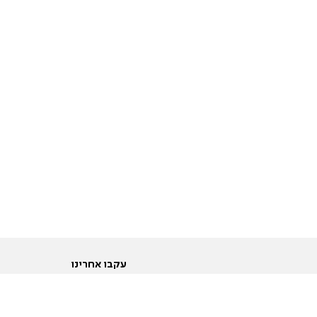
עקבו אחרינו
ות
טוויטר
ם הריון ולידה
פייסבוק