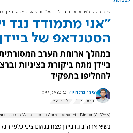
מצב תורני
ערוץ 7
בעולם
"אני מתמודד נגד ילד בן שש": מופע הסטנדאפ של ביידן לכת
"אני מתמודד נגד י
הסטנדאפ של ביידן 
במהלך ארוחת הערב המסורתית ש
ביידן מתח ביקורת בציניות וברצי
להחליפו בתפקיד
ציקי ברנדוין
28.04.24, 10:52
ג'ו ביידן
ארה"ב
דונלד טראמפ
arks at 2024 White House Correspondents' Dinner (C-SPAN)
נשיא ארה"ב ג'ו ביידן פצח בנאום ציני כלפי דונ