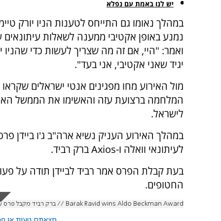
יש לנו באמת עם נפלא
במהלך נאומו גם התייחס לטענות הניו יורק טיימ
נמנע באופן אקטיבי ממענה לשאלות עיתונאים 
ואמר: "היי, אם זה מה שצריך לעשות כדי שהניו י
יגיד שאני אקטיבי, אני בעד".
מול האירוע מחו מפגינים אנטי ישראלים שקראו 
המלחמה ברצועת עזה והאשימו את הממשל האמר
לישראל.
במהלך האירוע העניק נשיא ארה"ב ג'ו ביידן פרס
לעיתונאי וואלה ו-Axios ברק רביד.
בעת קבלת הפרס אמר רביד לביידן תודה על פעול
החטופים.
Barak Ravid wins Aldo Beckman Award // ברק רביד מקבל פרס עיתונות מג׳ו ביידן
מצאתם טעות או פרס