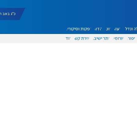
כ"ג באב תשפ"ו |
 ונדל"ן
דעות
אוכל
יהדות
הפקות וסיקורים
ספורט
פורומים
אתר ישיבה
יצירת קשר
עוד