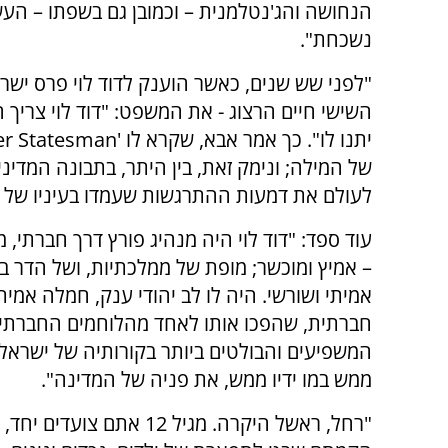
הנחושה והג'נטלמנית – וכמובן גם בשפתו – ה
נשכחת".
"לפני שש שנים, כאשר הוענק לדוד לוי פרס ישר
השישי חיים הרצוג - את המשפט: "דוד לוי צריך
של המילה; ונימק זאת, בין היתר, בתבונה המדינ
לעולם את דמעות ההתרגשות שעמדו בעיניו של דו
עוד ספד: "דוד לוי היה מנהיג פורץ דרך חברתי, מד
– אמיץ ומוכשר; מופת של ממלכתיות, ושל הדר בי
אמיתי ושורשי. היה לו לב יהודי ענק, חמלה אמית
חברתית, שהפכו אותו לאחד מהלוחמים החברתיי
המשפיעים והבולטים ביותר בקורותיה של ישראל.
ממש במו ידיו ממש, את פניה של המדינה".
"רחל, ראשל היקרה. מגיל 12 אתם צוע