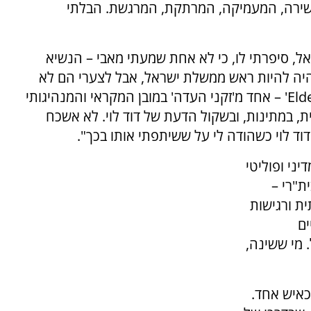
עשירה, המעמיקה, המרתקת, המרגשת. הבלתי
אל, סיפרתי לו, כי לא אחת שמעתי מאבי – הנשיא
 היה להיות ראש ממשלת ישראל, אבל לצערי הם לא
יתנו לו". כך אמר אבא, שקרא לו 'Elder Statesman' – אחד מ'זקני העדה' במובן המקראי והמנהיגותי
ית, במתינות, ובשקול הדעת של דוד לוי. לא אשכח
ד לוי כשהודה לי על ששיתפתי אותו בכך".
יני ופוליטי
ת"רי –
ית ורגישות
ם
 מי ששינה,
דים יחד, כאיש אחד.