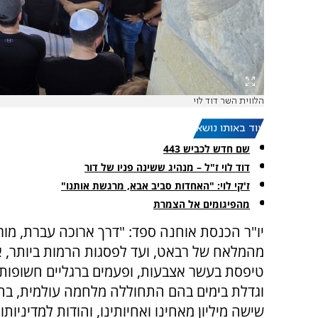
הלווית השר דוד לוי
עוד באותו נושא:
שם חדש לכביש 443
דוד לוי ז"ל – מנהיג ששינה פניו של דור
ז'קי לוי: "האחדות סביב אבא, מרגשת אותנו"
מהפיגומים אל הצמרת
יו"ר הכנסת אוחנה ספד: "דרך ארוכה עברת, מורי 
מהמלאח של רבאט, ועד לפסגות הרמות ביותר, א
טיפסת בעשר אצבעות, ופעמים ברגליים חשופות.
וגדלת בימים בהם התחוללה מלחמה עולמית, בה
שישה מיליון מאחינו ואחיותינו, והודות למדיניותו