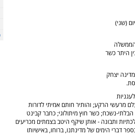
ם (שני)
ן כסגן ראש הממשלה
נס כיהן בין היתר כשר
דינה יצחק
סת.
עגניות
לם מרעשי הרקע; והותיר חותם אמיתי לדורות
 הבלתי-נשכח; כשר חוץ מיתולוגי; כחבר קבינט
מלכתיות ותבונה - אותן שיקף היטב בצמתים מכריעים
ר דברי הימים של מדינתנו, ברוחו, באישיותו