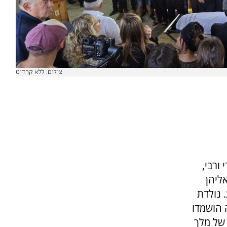
צילום: ללא קרדיט
ורבי,
ליהן
 נולדת
 הושמדו
 של מלך