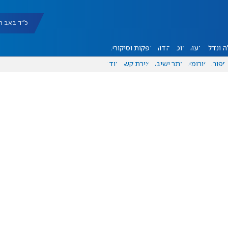
כ"ד באב תשפ"ו |
 ונדל"ן
דעות
אוכל
יהדות
הפקות וסיקורים
ספורט
פורומים
אתר ישיבה
יצירת קשר
עוד