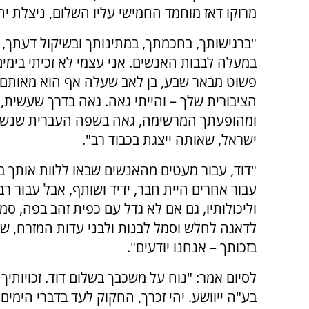
מרוקו דאז מוחמד החמישי עליו השלום, ניצלת יח
"ברגישותך, בחכמתך, במתינותך ובשיקול דעתך, 
במעלה לבבות האנשים. אני עצמי לא זכיתי בימים
פשוט מבאר שבע, בן לאב שעלה אף הוא מאותם מ
הציבורית שלך – והייתי גאה. גאה בדרך שעשי
ומהופעתך המרשימה, גאה בשפה העברית שנשמע
ישראל, שאותה ייצגת בכבוד רב".
"דוד, עבור מעטים מהאנשים שבאו ללוות אותך 
עבור אחרים היית חבר, ידיד ושותף, אבל עבור ר
וליכולותיו, גם אם לא גדל עם כפית זהב בפה, סמ
לדאגה לחלש וסמל לבנות ולבני עדות המזרח, שעד
בזכותך – אנחנו יודעים".
לסיום אמר: "נוח על משכבך בשלום דוד. זכויות
בע"ה ייוושע. יהי זכרך, החקוק לעד בדברי הימים 