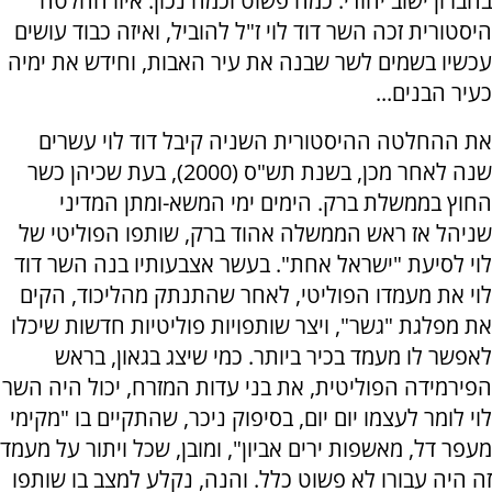
בחברון ישוב יהודי. כמה פשוט וכמה נכון. איזו החלטה
היסטורית זכה השר דוד לוי ז"ל להוביל, ואיזה כבוד עושים
עכשיו בשמים לשר שבנה את עיר האבות, וחידש את ימיה
כעיר הבנים...
את ההחלטה ההיסטורית השניה קיבל דוד לוי עשרים
שנה לאחר מכן, בשנת תש"ס (2000), בעת שכיהן כשר
החוץ בממשלת ברק. הימים ימי המשא-ומתן המדיני
שניהל אז ראש הממשלה אהוד ברק, שותפו הפוליטי של
לוי לסיעת "ישראל אחת". בעשר אצבעותיו בנה השר דוד
לוי את מעמדו הפוליטי, לאחר שהתנתק מהליכוד, הקים
את מפלגת "גשר", ויצר שותפויות פוליטיות חדשות שיכלו
לאפשר לו מעמד בכיר ביותר. כמי שיצג בגאון, בראש
הפירמידה הפוליטית, את בני עדות המזרח, יכול היה השר
לוי לומר לעצמו יום יום, בסיפוק ניכר, שהתקיים בו "מקימי
מעפר דל, מאשפות ירים אביון", ומובן, שכל ויתור על מעמד
זה היה עבורו לא פשוט כלל. והנה, נקלע למצב בו שותפו