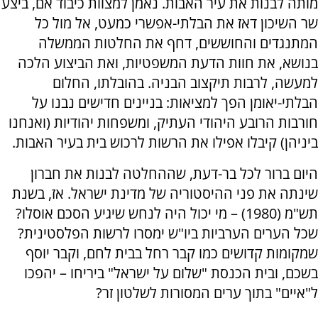
מותה לבנות את עיר האבות. נאמן למצוות כיבוד אם, ביצע
שר השיכון דאז את הבלתי-אפשרי כמעט, אל מול כל
המתנגדים והחוששים, דחף את החלטות הממשלה
בנושא, את חוות הדעת המשפטיות, ואת הביצוע הלכה
למעשה, לרבות תיקצוב הבניה. בהובלתו, החלום
הבלתי-יאומן הפך למציאות: בניינים חדישים נבנו על
חורבות הרובע היהודי העתיק, ומשפחות יהודיות (ואנחנו
ביניהן) קיבלו אפילו את הרשות לרכוש בית בעיר האבות.
היום ברור לכל בר-דעת, שההחלטה לבנות את חברון
שינתה את פני ההיסטוריה של מדינת ישראל. אז, בשנת
תש"מ (1980) – מי יכול היה לנחש שיגיע הסכם אוסלו?
שכל הערים הערביות ביו"ש ימסרו לרשות הפלסטינית?
שמקומות קדושים כמו קבר רחל בבית לחם, וקבר יוסף
בשכם, ובית הכנסת "שלום על ישראל" ביריחו – יהפכו
ל"איים" בתוך ערים המסורות לשלטון זר?