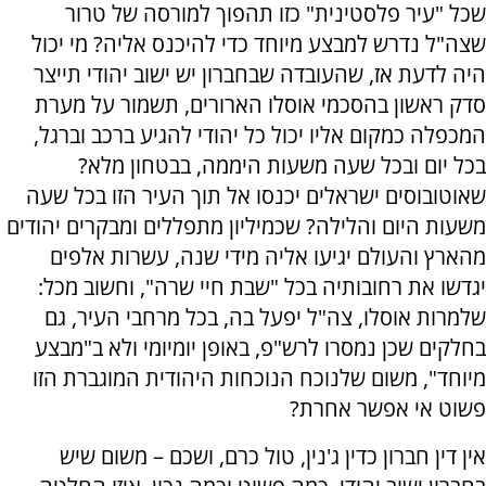
שכל "עיר פלסטינית" כזו תהפוך למורסה של טרור
שצה"ל נדרש למבצע מיוחד כדי להיכנס אליה? מי יכול
היה לדעת אז, שהעובדה שבחברון יש ישוב יהודי תייצר
סדק ראשון בהסכמי אוסלו הארורים, תשמור על מערת
המכפלה כמקום אליו יכול כל יהודי להגיע ברכב וברגל,
בכל יום ובכל שעה משעות היממה, בבטחון מלא?
שאוטובוסים ישראלים יכנסו אל תוך העיר הזו בכל שעה
משעות היום והלילה? שכמיליון מתפללים ומבקרים יהודים
מהארץ והעולם יגיעו אליה מידי שנה, עשרות אלפים
יגדשו את רחובותיה בכל "שבת חיי שרה", וחשוב מכל:
שלמרות אוסלו, צה"ל יפעל בה, בכל מרחבי העיר, גם
בחלקים שכן נמסרו לרש"פ, באופן יומיומי ולא ב"מבצע
מיוחד", משום שלנוכח הנוכחות היהודית המוגברת הזו
פשוט אי אפשר אחרת?
אין דין חברון כדין ג'נין, טול כרם, ושכם – משום שיש