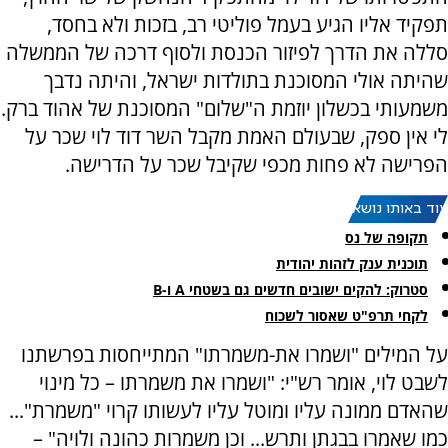
תפקיד אליו הגיע בעמל פוליטי רב, בזכות ולא בחסד,
סללה את הדרך לפיזור הכנסת ולסוף דרכה של הממשלה
שהיתה אולי המסוכנת בתולדות ישראל, והיתה נדבך
משמעותי בכשלון יוזמת ה"שלום" המסוכנת של אהוד ברק.
לי אין ספק, שבעולם האמת מקבל השר דוד לוי שכר על
הפרישה לא פחות מכפי שקיבל שכר על הדרישה.
עוד באותו נושא:
תקופה של נס
תוכנית ענק לזהות יהודית
סטרוק: להקים ישובים חדשים גם בשטחי A ו-B
לקחי תרפ"ט שאסור לשכוח
על המילים "ושמרו את-משמרתו" המתייחסות בפרשתנו
לשבט לוי, אומר רש"י: "ושמרו את משמרתו – כל מינוי
שהאדם ממונה עליו ומוטל עליו לעשותו קרוי "משמרת"...
כמו שאמרו בבגתן ותרש... וכן משמרות כהונה ולויה" –