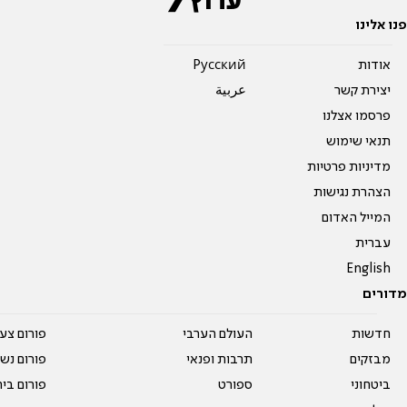
פנו אלינו
אודות
Pусский
יצירת קשר
عربية
פרסמו אצלנו
תנאי שימוש
מדיניות פרטיות
הצהרת נגישות
המייל האדום
עברית
English
מדורים
חדשות
העולם הערבי
פורום צע
מבזקים
תרבות ופנאי
פורום נשו
ביטחוני
ספורט
פורום בי