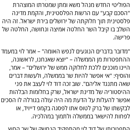
הפוליטי החדש מנהל משא ומתן שמטרתו המוצהרת
"הסכם קבע" עם הרשות הפלסטינית, והקמת מדינה
פלסטינית תוך חלוקתה של ירושלים בירת ישראל. זה היה
השלב בו קיבל השר החלטה אמיצה ונחושה, החלטה של
פרישה.
"מדובר בדברים הנוגעים לנפש האומה" – אמר לוי במעמד
ההתפטרות מן הממשלה – "יוצא שאנחנו, לראשונה,
היינו מוכנים ללכת לחלוקה ממש של ירושלים" – אמר,
והוסיף: "אי אפשר להיות שר בממשלה, ולעשות דברים
שאה מתנגד אליהם". שוב זכה דוד לוי לעצב את פני
ההיסטוריה של מדינת ישראל, שרק בחלומות הבלהות
אפשר להעלות על הדעת מה היה עולה בגורלה לו הסכים
לבקשתו של ברק לטוס אתו לפסגה בקמפ דייויד, או
לפחות להישאר בממשלה ולתמוך במהלכיה.
התפטרותו של דוד לוי מהתפקיד הנחשק של שר החוץ,