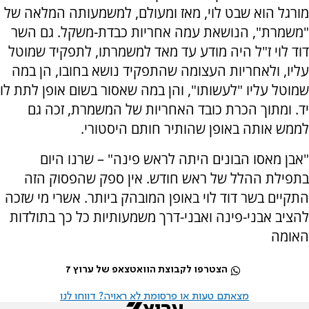
מורגל הוא שבט לוי, מאז ומעולם, למשמעותה המלאה של
"משמרת", הנושאת עמה אחריות כבדת-משקל. גם השר
דוד לוי ז"ל היה מודע עד מאד למשמרתו, לתפקיד שמוטל
עליו, ולאחריות העצומה שהתפקיד נושא בחובו, הן במה
שמוטל עליו "לעשותו", והן במה שאסור בשום אופן לתת לו
יד. ומתוך הכרת כובד האחריות של המשמרת, זכה גם
לממש אותה באופן שהותיר חותם היסטורי.
"אבן מאסו הבונים היתה לראש פינה" – שרנו היום
בתפילת ההלל של ראש חודש. אין ספק שהפסוק הזה
התקיים בשר דוד לוי באופן המובהק ביותר. אשרי מי שזכה
להציב אבני-פינה ואבני-דרך משמעותיות כל כך בתולדות
האומה
הצטרפו לקבוצת הוואטצאפ של ערוץ 7
מצאתם טעות או פרסומת לא ראויה? דווחו לנו