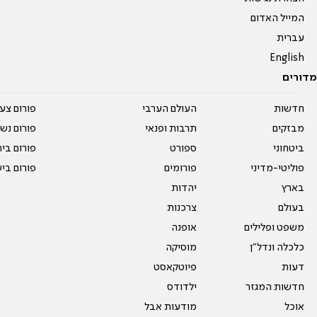
המייל האדום
עברית
English
מדורים
חדשות
העולם הערבי
פורום צע
מבזקים
תרבות ופנאי
פורום נשו
ביטחוני
ספורט
פורום בי
פוליטי-מדיני
פורומים
פורום בי
בארץ
יהדות
בעולם
צרכנות
משפט ופלילים
אופנה
כלכלה ונדל"ן
מוסיקה
דעות
פיוטקאסט
חדשות המגזר
ילדודס
אוכל
מודעות אבל