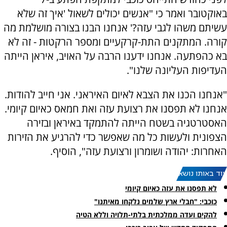
באוקטובר ואמר כי "אנשים יכולים לשאול 'איך זה שלא
עשיתם משהו לגבי עזה?' אנחנו הבנו בצורה מושלמת מה
קורה. המתקנים התת-קרקעיים ומספר הרקטות - זה לא
בא כהפתעה. אנחנו ידענו הרבה על האויב, איראן הייתה
העדיפות העליונה שלנו".
"אנחנו הכנו את הצבא לאיום האיראני. אני חייב להודות.
אנחנו לא תפסנו את רצועת עזה ואת חמאס כאיום קיומי.
האסטרטגיה בשטח הייתה להתמקד באיראן ובזירה
הצפונית ולעשות כל מה שאפשר כדי להרגיע את הזירות
האחרות: יהודה ושומרון ורצועת עזה", הוסיף.
עוד באותו נושא:
לא תפסנו את עזה כאיום קיומי
כוכבי: "חבלי ארץ שלמים נלקחו מאיתנו"
להקים ועדה ממלכתית בלתי-תלויה וללא הטיה