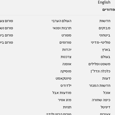
English
מדורים
חדשות
העולם הערבי
פורום צע
מבזקים
תרבות ופנאי
פורום נשו
ביטחוני
ספורט
פורום בי
פוליטי-מדיני
פורומים
פורום בי
בארץ
יהדות
בעולם
צרכנות
משפט ופלילים
אופנה
כלכלה ונדל"ן
מוסיקה
דעות
פיוטקאסט
חדשות המגזר
ילדודס
אוכל
מודעות אבל
כיפה שחורה
מזג אוויר
דיגיטל
תגיות
צעירים
פורום הריון ולידה