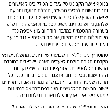
בנוסף אישר הקבינט סל צעדים הכולל ביטול אישורים
והטבות שונות לבכירי הרש"פ, הגבלת תנועה ומניעת
יציאה מהארץ של בכירי הרש"פ ואכיפת עבירות הסתה
שלהם, גירוש בכירים, משיכת סמכויות אכיפה מהרש"פ
בשמורה ההסכמית במדבר יהודה וביצוע אכיפה נגד
השתוללות הבניה במקום, אכיפה בשטחי B נגד פגיעה
באתרי מורשת ומפגעים סביבתיים ועוד.
סמוטריץ׳ מסר: "לאחר שבועות של דיונים, ממשלת ישראל
מקדמת תגובה הולמת לצעדים האנטי ישראלים בהובלת
הרשות הפלסטינית. הסנקציות נגד הרש"פ וקידום
ההתיישבות בכל מרחבי ארצנו הם מסר ברור. כנגד כל
מדינה שמכירה חד צדדית ברש"פ כמדינה אנחנו מקימים
יישוב. הרשות הפלסטינית הצטרפה לחמאס בנסיונות
לפגוע בישראל בארץ ובעולם ואנחנו נילחם בזה".
הוא הוסיף: "למי שהיה צריך הוכחה, קיבלנו זאת ב7