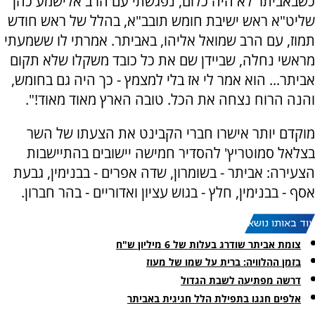
כשבאביתר לא היה כלום, נפגשתי עם הרב אלישמע כהן
שליט"א ראש ישיבת חומש תובב"א, בהלל של ראש חודש
תמוז, עם הרב שמואל אליהו, באביתר. אמרתי לו ששמעתי
מראשי נחלה, שביידן שם את כל כובד משקלו שלא תקום
אביתר... הוא אמר לי אז בלי למצמץ - כך היה גם בחומש,
והנה הרוח נצחה את הכל. טובה הארץ מאוד מאוד!".
מוקדם יותר אישרו חברי הקבינט את הצעתו של השר
בצלאל סמוטריץ' להסדיר חמישה יישובים בהתיישבות
הצעירה: אביתר - בשומרון, שדה אפרים - בבנימין, גבעת
אסף - בבנימין, חלץ - בגוש עציון ואדוריים - בהר חברון.
עוד באותו נושא:
צומת אביתר שודרג בעלות של 6 מיליון ש"ח
בזמן ההלוויה: ברית על שמו של מעוז
דרשה מפתיעה לשבת הגדול
אלפים חגגו בתפילת הלל חגיגית באביתר