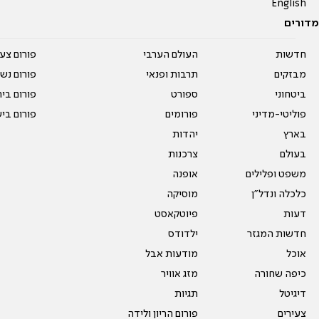
English
מדורים
חדשות
העולם הערבי
פורום צע
מבזקים
תרבות ופנאי
פורום נשו
ביטחוני
ספורט
פורום בי
פוליטי-מדיני
פורומים
פורום בי
בארץ
יהדות
בעולם
צרכנות
משפט ופלילים
אופנה
כלכלה ונדל"ן
מוסיקה
דעות
פיוטקאסט
חדשות המגזר
ילדודס
אוכל
מודעות אבל
כיפה שחורה
מזג אוויר
דיגיטל
תגיות
צעירים
פורום הריון ולידה