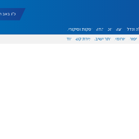
כ"ג באב תשפ"ו |
 ונדל"ן
דעות
אוכל
יהדות
הפקות וסיקורים
ספורט
פורומים
אתר ישיבה
יצירת קשר
עוד