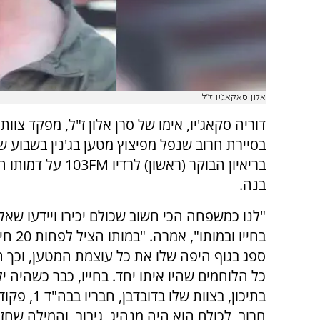
אלון סאקאג'יו ז"ל
דוריה סקאג'יו, אימו של סרן אלון ז"ל, מפקד צוות
בסיירת חרוב שנפל מפיצוץ מטען בג'נין בשבוע 
בריאיון הבוקר (ראשון) לרדיו
בנה.
"לנו כמשפחה הכי חשוב שכולם יכירו ויידעו שאלון
בחייו ובמותו"
ספג בגוף היפה שלו את כל עוצמת המטען, וכך ה
כל הלוחמים שהיו איתו יחד. בחייו, כבר כשהיה ילד
בתיכון, בצוות שלו בדוב
חרוב, לכולם הוא היה מנהיג, גיבור, והמילה שחז