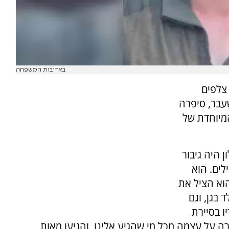
באדיבות המשפחה
 צלפים
שעבר, סיפרה
 103FM על דמותו המיוחדת של
 היה גיבור
, אמרה. "במותו הציל לפחות 20 חיילים. הוא
וא הציל את
 בגן, וגם
דבן, חבריו בבה"ד 1, פקודיו בסיירת
רה על עצמה מכל מי שהגיע אלינו, והגיעו מאות