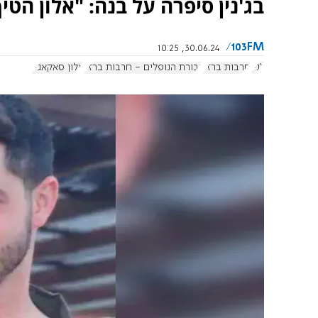
בג'נין סיפרה על בנה: "אלון הטי
103FM
30.06.24, 10:25
ג'נין
חרבות ברזל
גבורת הנופלים - חרבות ברזל
אלון סאקאג'יו