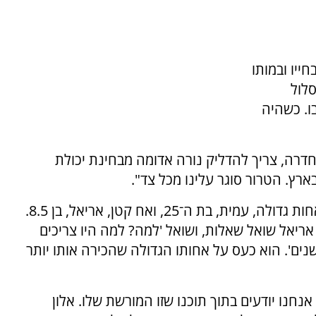
ייו ובמותו
סלול
ו. כשהיה
חדרה, צריך להדליק נורה אדומה מבחינת יכולת
ץ. הטרור סוגר עלינו מכל צד".
על ההתמודדות עם השכול אמרה כי "לאלון יש אחות גדולה, עמית, בת ה־25, ואח קטן, אריאל, בן 8.5.
אריאל שואל שאלות, ושואל 'למה? למה היו צריכים
ים'. הוא כעס על אחותו הגדולה שהכירה אותו יותר
נחנו יודעים בתוך תוכנו שזו המורשת שלו. אלון