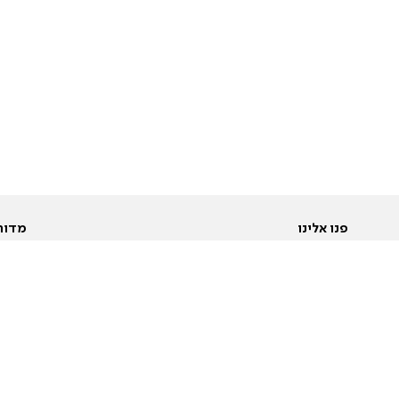
פנו אלינו
מדור
אודות
Pусский
חד
יצירת קשר
عربية
מב
פרסמו אצלנו
בי
תנאי שימוש
פו
מדיניות פרטיות
בא
הצהרת נגישות
בע