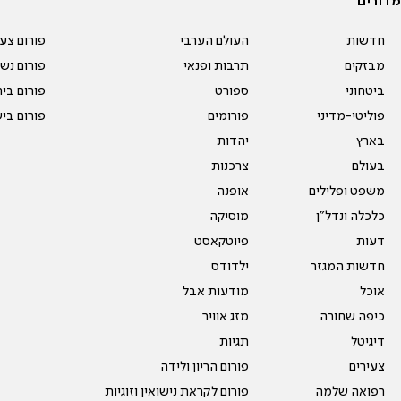
מדורים
חדשות
העולם הערבי
פורום צע
מבזקים
תרבות ופנאי
פורום נשו
ביטחוני
ספורט
פורום בי
פוליטי-מדיני
פורומים
פורום בי
בארץ
יהדות
בעולם
צרכנות
משפט ופלילים
אופנה
כלכלה ונדל"ן
מוסיקה
דעות
פיוטקאסט
חדשות המגזר
ילדודס
אוכל
מודעות אבל
כיפה שחורה
מזג אוויר
דיגיטל
תגיות
צעירים
פורום הריון ולידה
רפואה שלמה
פורום לקראת נישואין וזוגיות