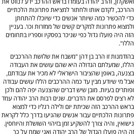
ואשקלון, והרב יהודה בעומדו בראש ההרכב ידע לנווט את
ההרכב, לקדם אותו ולחתור למציאת פתרונות הלכתיים
כדי להכשיר כמה שיותר אנשים כדי שיוכלו להתחתן
ולמצוא פתרונות למקרים קשים של ממזרות וכו'. בעניין
הזה היה פועלו גדול כפי שניכר בפסקיו וספריו בתחומים
הללו".
בהזדמנות זו הרב בן דהן "משבח את שלושת ההרכבים
הללו, שמעלתם הגדולה היא שהם עושים את העבודה
בצנעה, באופן שהציבור הישראלי לא מכיר את עבודתם,
אבל מי שיודע מבין עד כמה ההרכבים הללו עושים עבודה
ופותרים בעיות. מובן שיש דברים שהצנעה יפה להם ולכן
לא רצים לפרסם את הדברים. שנים רבות הרב יהודה עמד
בראש ההרכב הזה שכיתת יום ולילה רגליו כדי למצוא
פתרונות הלכתיים עבור אנשים שהגיעו בדרך כלל לקראת
נישואין, והיה צורך להשקיע זמן בזיהוי השושלת והיוחסין.
זה היה פועלו הגדול של הרב יהודה ואני שמח על כך