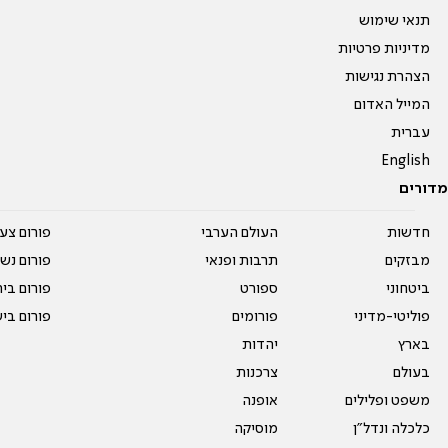
תנאי שימוש
מדיניות פרטיות
הצהרת נגישות
המייל האדום
עברית
English
מדורים
חדשות
העולם הערבי
פורום צע
מבזקים
תרבות ופנאי
פורום נשו
ביטחוני
ספורט
פורום בי
פוליטי-מדיני
פורומים
פורום בי
בארץ
יהדות
בעולם
צרכנות
משפט ופלילים
אופנה
כלכלה ונדל"ן
מוסיקה