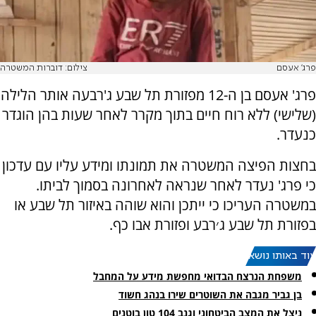
פרג' אעסם
צילום: דוברות המשטרה
פרג' אעסם בן ה-12 מפזורת תל שבע ג'רבעה אותר הלילה
(שלישי) ללא רוח חיים בתוך מקרר לאחר שעות בהן הוגדר
כנעדר.
בחצות הפיצה המשטרה את תמונתו ומידע עליו עם עדכון
כי פרג' נעדר לאחר שנראה לאחרונה בסמוך לביתו.
במשטרה העריכו כי ייתכן והוא שוהה באיזור תל שבע או
בפזורת תל שבע ג׳רבע ופזורת אבו כף.
עוד באותו נושא:
משפחת הנרצח הבדואי מחפשת מידע על המחבל
בן גביר מגבה את השוטרים שירו בנהג חשוד
ניצל את המצב הביטחוני וגנב 104 טון בוטנים