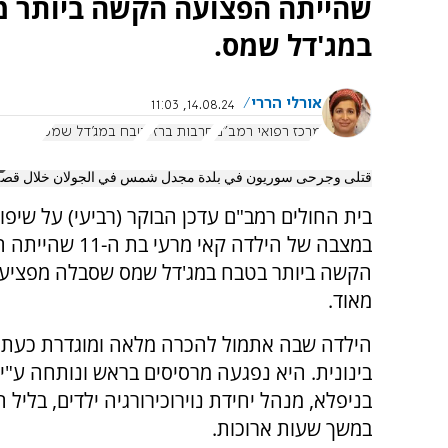
שהייתה הפצועה הקשה ביותר מ
במג'דל שמס.
אורלי הררי
14.08.24, 11:03
מרכז רפואי רמב"ם
חרבות ברזל
טבח במג'דל שמס
قتلى وجرحى سوريون في بلدة مجدل شمس في الجولان خلال قصف 
בית החולים רמב"ם עדכן הבוקר (רביעי) על שיפו
במצבה של הילדה קאי מרעי בת
הקשה ביותר בטבח במג'דל שמס שסבלה מפציע
מאוד.
הילדה שבה אתמול להכרה מלאה ומוגדרת כעת 
בינונית. היא נפגעה מרסיסים בראש ונותחה ע"י פ
בניפלא, מנהל יחידת נוירוכירורגיה ילדים, בליל 
במשך שעות ארוכות.