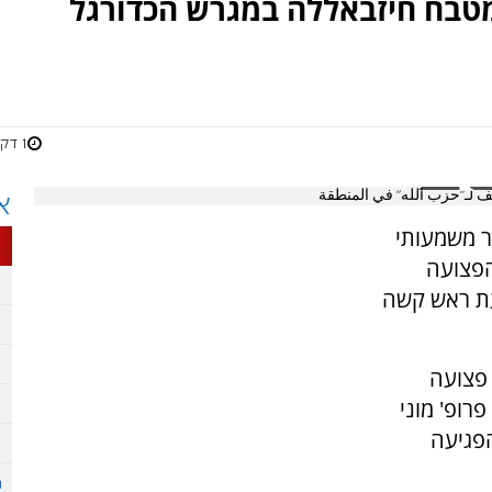
טבח חיזבאללה במגרש הכדורגל
1 דקות
لـ"حزب الله" في المنطقة
א
ר משמעותי
 ה-11 שהייתה הפצועה
ת ראש קשה
פצועה
רופ' מוני
הפגיעה