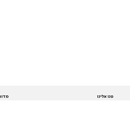
פנו אלינו
מדור
אודות
Pусский
חד
יצירת קשר
عربية
מב
פרסמו אצלנו
בי