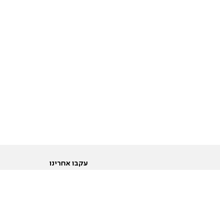
עקבו אחרינו
ות
טוויטר
ם הריון ולידה
פייסבוק
ום לקראת נישואין וזוגיות
אינסטגרם