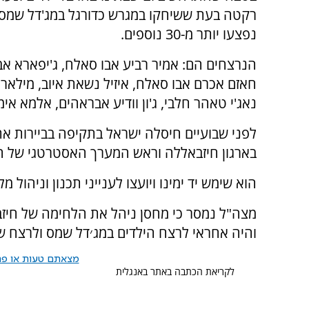
רקטה בעת ששיחקו במגרש כדורגל במג'דל שמס.
נפצעו יותר מ-30 נוספים.
הנרצחים הם: אמיר רביע אבו סאלח, ג'יפארא אב
חאזם אכרם אבו סאלח, איזיל נשאת איוב, מילאר
נאג'י טאהר חלבי, ג'ון וודיע אבראהים, אלמא אימן
לפני שבועיים חיסלה ישראל בתקיפה בביירות א
בארגון חיזבאללה וראש המערך האסטרטגי של הא
הוא שימש יד ימינו ויועצו לענייני תכנון וניהו
מצה"ל נמסר כי מחסן ניהל את הלחימה של חיזב
והיה אחראי לרצח הילדים במג׳דל שמס ולרצח של
מצאתם טעות או פרס
לקריאת הכתבה באתר באנגלית