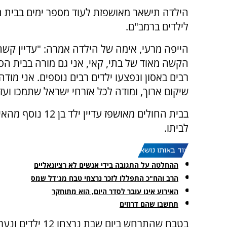
הילדה תישאר מאושפזת לעוד מספר ימים בבית ה
לילדים ברמב"ם.
הייפה מרעי, אימה של הילדה אמרה: "עדיין קשה
הקשה מאוד של בתי, קאי, אני גם מורה בבית ה
רבים באסון ונפצעו ילדים רבים נוספים. אני מו
שיקום ארוך, ומודה לכל אזרחי ישראל שתמכו ועז
בבית החולים מאושפ
לביתו.
עוד באותו נושא:
ההחלטה על התגובה בידי אנשים לא רציונאליים
הרב והח"כ התפללו לזכר נרצחי טבח מג'דל שמס
האירוע אינו עובר לסדר היום, הוא מתוחקר
תחשבו שהם דרוזים
בטבח שהתרחש ביום שבת נרצח