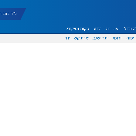
כ"ד באב תשפ"ו |
 ונדל"ן
דעות
אוכל
יהדות
הפקות וסיקורים
ספורט
פורומים
אתר ישיבה
יצירת קשר
עוד