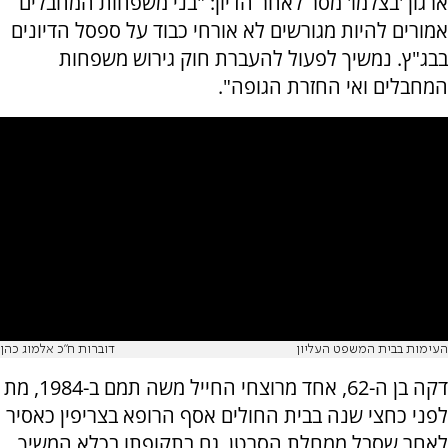
ארגון 'בצלמו' מסר לאחר הדיון: "בני משפחות המחבלים
אמורים להיות מגורשים לא אורחי כבוד על ספסל הדיונים
בבג"ץ. נמשיך לפעול להעברת חוק גירוש משפחות
המחבלים ואי החזרת הגופה".
העימות בבית המשפט העליון
דוברות ח"כ אלמוג כהן
דקה בן ה-62, אחד מרוצחי החייל משה תמם ב-1984, מת
לפני כחצי שנה בבית החולים אסף הרופא בצריפין כאסיר
לאחר שסבל ממחלת הסרטן. גם בתקופתו בכלא המשיך