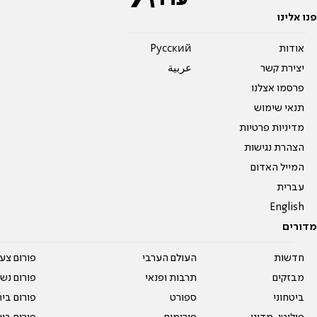
פנו אלינו
אודות
Pусский
יצירת קשר
عربية
פרסמו אצלנו
תנאי שימוש
מדיניות פרטיות
הצהרת נגישות
המייל האדום
עברית
English
מדורים
חדשות
העולם הערבי
פורום צע
מבזקים
תרבות ופנאי
פורום נשו
ביטחוני
ספורט
פורום בי