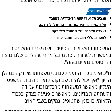
משפחת דקה: "אתם רוצחים, צריך לגרש אתכם".
עוד באותו נושא:
הנציב תקף: רגישות חד-צדדית למחבל
אל תאשרו להחזיר את גופת המחבל וליד דקה
נעצרה אלמנתו של המחבל וליד דקה
לפטר מהללי מחבלים ותומכי טרור
המשפחות השכולות הוסיפו: "בושה שבית המשפט דן
באפשרות לשחרר גופת מחבל אחרי שהילדים שלנו נרצחו
והחטופים נמקים בעזה".
ח"כ אלמוג כהן התעמת עם בני משפחתו של דקה במהלך
הדיון. "איך יכול להיות שבתקופת מלחמה בית המשפט
העליון מאפשר למשפחות מחבלים זכות עמידה
והשתתפות בדיונים, ומאפשרים פגיעה בצדק ובכבוד
הלאומי, בו בזמן שחטופינו נמקים בשבי האויב".