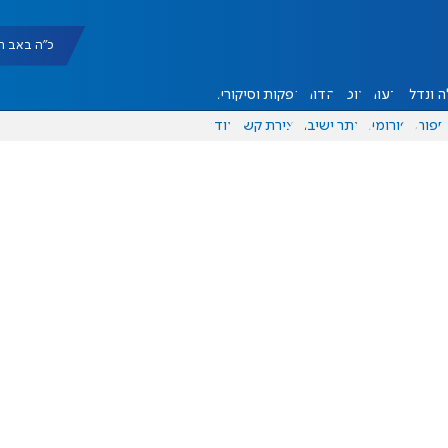
כ"ה באב תשפ"ו |
 ונדל"ן
דעות
אוכל
יהדות
הפקות וסיקורים
ספורט
פורומים
אתר ישיבה
יצירת קשר
עוד