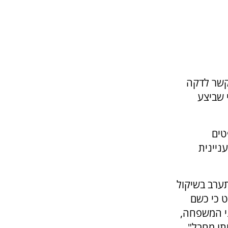
קשר לדקה
 שביצע
טים
ניינית
תערב בשיקול
 כי כשם
י המשפחה,
תו מחבל".