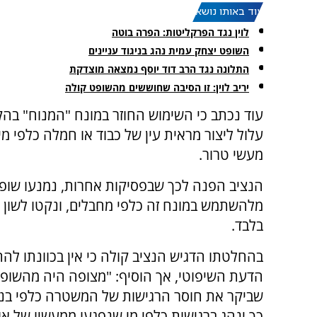
עוד באותו נושא:
לוין נגד הפרקליטות: הפרה בוטה
השופט יצחק עמית נהג בניגוד עניינים
התלונה נגד הרב דוד יוסף נמצאה מוצדקת
יריב לוין: זו הסיבה שחוששים מהשופט קולה
עוד נכתב כי השימוש החוזר במונח "המנוח" בה
עלול ליצור מראית עין של כבוד או חמלה כלפי מי
מעשי טרור.
הנציב הפנה לכך שבפסיקות אחרות, נמנעו שופ
מלהשתמש במונח זה כלפי מחבלים, ונקטו לשון ע
בלבד.
בהחלטתו הדגיש הנציב קולה כי אין בכוונתו לה
הדעת השיפוטי, אך הוסיף: "מצופה היה מהשופט
שביקר את חוסר הרגישות של המשטרה כלפי בנ
כך ינהג ברגישות כלפי מי שנפגעו ממעשיו של או