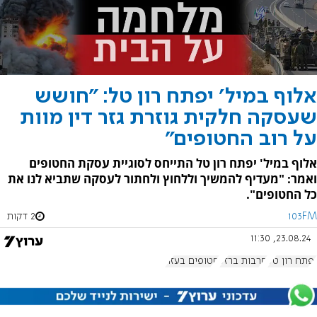
אלוף במיל' יפתח רון טל: "חושש
שעסקה חלקית גוזרת גזר דין מוות
על רוב החטופים"
אלוף במיל' יפתח רון טל התייחס לסוגיית עסקת החטופים
ואמר: "מעדיף להמשיך וללחוץ ולחתור לעסקה שתביא לנו את
כל החטופים".
103FM
2 דקות
23.08.24, 11:30
יפתח רון טל
חרבות ברזל
חטופים בעזה