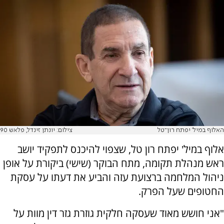
האלוף במיל' יפתח רון־טל
צילום: יונתן זינדל, פלאש 90
אלוף במיל' יפתח רון טל, שצפוי להיכנס לתפקיד יושב
ראש מנהלת תקומה, מתח הבוקר (שישי) ביקורת על אופן
ניהול המלחמה ברצועת עזה והביע את דעתו על עסקת
החטופים שעל הפרק.
"אני חושש מאוד שעסקה חלקית גוזרת גזר דין מוות על