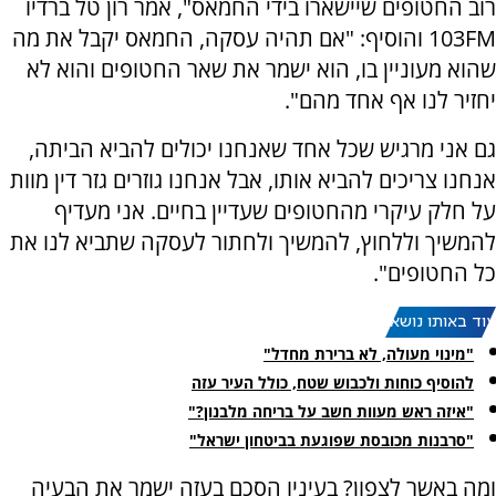
רוב החטופים שיישארו בידי החמאס", אמר רון טל ברדיו
103FM והוסיף: "אם תהיה עסקה, החמאס יקבל את מה
שהוא מעוניין בו, הוא ישמר את שאר החטופים והוא לא
יחזיר לנו אף אחד מהם".
גם אני מרגיש שכל אחד שאנחנו יכולים להביא הביתה,
אנחנו צריכים להביא אותו, אבל אנחנו גוזרים גזר דין מוות
על חלק עיקרי מהחטופים שעדיין בחיים. אני מעדיף
להמשיך וללחוץ, להמשיך ולחתור לעסקה שתביא לנו את
כל החטופים".
עוד באותו נושא:
"מינוי מעולה, לא ברירת מחדל"
להוסיף כוחות ולכבוש שטח, כולל העיר עזה
"איזה ראש מעוות חשב על בריחה מלבנון?"
"סרבנות מכובסת שפוגעת בביטחון ישראל"
ומה באשר לצפון? בעיניו הסכם בעזה ישמר את הבעיה