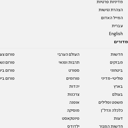
מדיניות פרטיות
הצהרת נגישות
המייל האדום
עברית
English
מדורים
חדשות
העולם הערבי
פורום צע
מבזקים
תרבות ופנאי
פורום נשו
ביטחוני
ספורט
פורום בי
פוליטי-מדיני
פורומים
פורום בי
בארץ
יהדות
בעולם
צרכנות
משפט ופלילים
אופנה
כלכלה ונדל"ן
מוסיקה
דעות
פיוטקאסט
חדשות המגזר
ילדודס