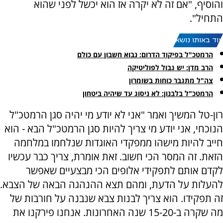
והוסיף, "אם זה לא יקרה אז הוא יכשל לפני שהוא
התחיל".
עוד באותו נושא:
הרמטכ"ל בפיקוד הדרום: נבוא חשבון עם כולם
הרב מדן: יש גבול לפוליטיקה
צה"ל מתגבר כוחות בשומרון
הרמטכ"ל בלבנון: לא ניסוג עד שיהיה ביטחון
רון-טל המשיך ואמר "אני לא יודע מי יהיה סגן הרמטכ"ל
הנוכחי, אני יודע מי צריך להיות סגן הרמטכ"ל הבא - הוא
חייב להיות מישהו ממפקדי האוגדות שנלחמו במלחמה
הזאת. זה המסר הכי חשוב. זאת אומרת, צריך כבר עכשיו
לקדם אותם לתפקידי אלופים הכי מבצעיים שאפשר
להעלות על הדעת, ומהם תצא ההנהגה הבאה של הצבא.
זה תפקידו. הוא צריך לבנות צבא שנבנה על חורבות של
מה שקרה ב-15-20 שנה האחרונות. אנחנו פירקנו את