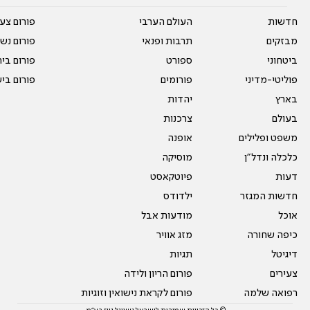
חדשות
העולם הערבי
פורום צע
מבזקים
תרבות ופנאי
פורום נשו
ביטחוני
ספורט
פורום בי
פוליטי-מדיני
פורומים
פורום בי
בארץ
יהדות
בעולם
צרכנות
משפט ופלילים
אופנה
כלכלה ונדל"ן
מוסיקה
דעות
פיוטקאסט
חדשות המגזר
ילדודס
אוכל
מודעות אבל
כיפה שחורה
מזג אוויר
דיגיטל
תגיות
צעירים
פורום הריון ולידה
רפואה שלמה
פורום לקראת נישואין וזוגיות