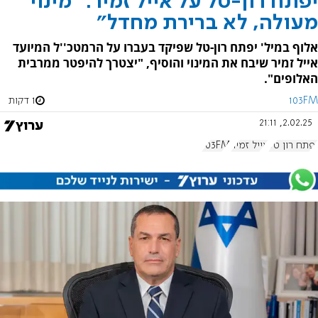
יפתח רון-טל על אייל זמיר: "מינוי
מעולה, לא ברירת מחדל"
אלוף במיל' יפתח רון-טל שפיקד בעברו על הרמטכ''ל המיועד
אייל זמיר שיבח את המינוי והוסיף, "יצטרך להיפטר ממרבית
האלופים".
103FM
1 דקות
2.02.25, 21:11
יפתח רון טל
אייל זמיר
103FM