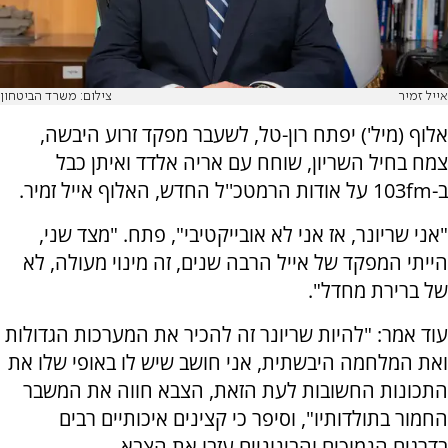
אייל זמיר
צילום: משרד הביטחון
אלוף (מיל') יפתח רון-טל, לשעבר מפקד זרוע היבשה,
צמח בחיל השריון, שוחח עם אריה אלדד ואיתן כבל
ב-103fm על אודות הרמטכ''ל החדש, האלוף אייל זמיר.
"אני שריונר, אז אני לא אובייקטיבי", פתח. "מצד שני,
הייתי המפקד של אייל הרבה שנים, זה מינוי מעולה, לא
של ברירת מחדל".
עוד אמר: "להיות שריונר זה להכיר את המערכות הגדולות
ואת המלחמה היבשתית, אני חושב שיש לו באופי שלו את
התכונות החשובות לעת הזאת, הצבא חווה את המשבר
החמור בתולדותיו", וסיפר כי קצינים איכותיים רבים
בדרגים הנמוכים והבינוניים עזבו את הצבא.