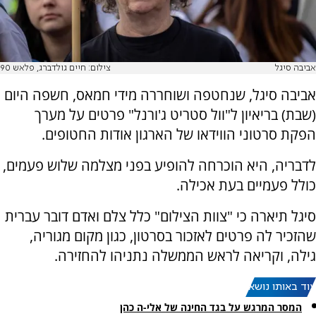
אביבה סיגל
צילום: חיים גולדברג, פלאש 90
אביבה סיגל, שנחטפה ושוחררה מידי חמאס, חשפה היום
(שבת) בריאיון ל"וול סטריט ג'ורנל" פרטים על מערך
הפקת סרטוני הווידאו של הארגון אודות החטופים.
לדבריה, היא הוכרחה להופיע בפני מצלמה שלוש פעמים,
כולל פעמיים בעת אכילה.
סיגל תיארה כי "צוות הצילום" כלל צלם ואדם דובר עברית
שהזכיר לה פרטים לאזכור בסרטון, כגון מקום מגוריה,
גילה, וקריאה לראש הממשלה נתניהו להחזירה.
עוד באותו נושא:
המסר המרגש על בגד החינה של אלי-ה כהן