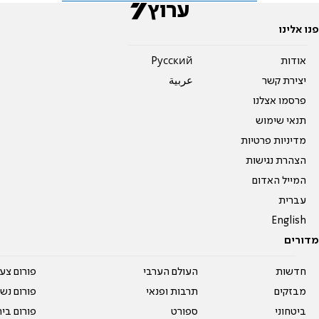
פנו אלינו
אודות
Pусский
יצירת קשר
عربية
פרסמו אצלנו
תנאי שימוש
מדיניות פרטיות
הצהרת נגישות
המייל האדום
עברית
English
מדורים
חדשות
העולם הערבי
פורום צע
מבזקים
תרבות ופנאי
פורום נשו
ביטחוני
ספורט
פורום בי