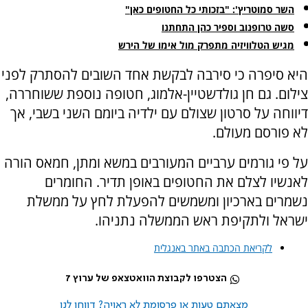
השר סמוטריץ': "בזכותי כל החטופים כאן"
סשה טרופנוב וספיר כהן התחתנו
מגיש הטלוויזיה מתפרק מול אימו של הירש
היא סיפרה כי סירבה לבקשת אחד השובים להסתרק לפני
צילום. גם חן גולדשטיין-אלמוג, חטופה נוספת ששוחררה,
דיווחה על סרטון שצולם עם ילדיה ביומם השני בשבי, אך
לא פורסם מעולם.
על פי גורמים ערביים המעורבים במשא ומתן, חמאס הורה
לאנשיו לצלם את החטופים באופן תדיר. החומרים
נשמרים בארכיון ומשמשים להפעלת לחץ על ממשלת
ישראל ולתקיפת ראש הממשלה נתניהו.
לקריאת הכתבה באתר באנגלית
הצטרפו לקבוצת הוואטצאפ של ערוץ 7
מצאתם טעות או פרסומת לא ראויה? דווחו לנו