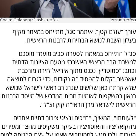
בצלאל סמוטריץ'
צילום: Chaim Goldberg/Flash90
עורך "עולם קטן", איתמר סגל, מתייחס במאמר מקיף
בעלון השבת לנושא הבחירות לרבנות הראשית.
סג"ל התייחס במאמרו לסערה סביב מועמד מוסכם
למשרת הרב הראשי האשכנזי מטעם הציונות הדתית
וכתב: "סמוטריץ' נכנס מתוך אידיאל לזירה מורכבת
שאפשר בקלות להפסיד בה נקודות, כדי לגרום לתוצאה
שלא קרתה כאן שלושים שנה: רב ראשי לישראל שנושא
בגאון בהשקפות לאומיות מבית המדרש של מייסד הרבנות
הראשית לישראל מרן הראי"ה קוק זצ"ל".
"לעומתו", המשיך, "ח"כים ונציגי ציבור דתיים אחרים
מהקואליציה והאופוזיציה בעיקר משקיפים מהצד ומעירים
הערות, ולכן מגיע לסמוטריץ' שאפו על עצם הכניסה למים