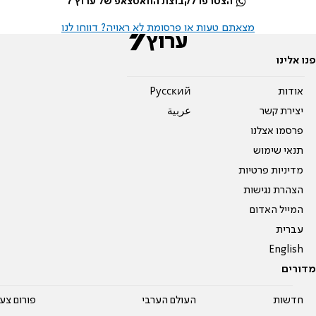
הצטרפו לקבוצת הוואטצאפ של ערוץ 7
מצאתם טעות או פרסומת לא ראויה? דווחו לנו
פנו אלינו
אודות
Pусский
יצירת קשר
عربية
פרסמו אצלנו
תנאי שימוש
מדיניות פרטיות
הצהרת נגישות
המייל האדום
עברית
English
מדורים
חדשות
העולם הערבי
פורום צע