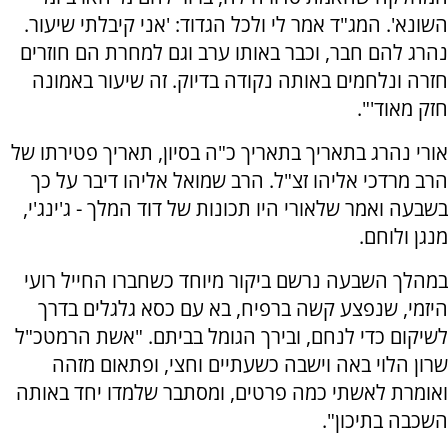
השונא'. המג"ד אמר לי ולכל הגדוד: 'אני קיבלתי שיעור.
נהרג להם חבר, וכבר באותו ערב וגם למחרת הם חוזרים
חזרה ונלחמים באותה נקודה בדיוק. זה שיעור באמונה
חזק מאוד'".
אורי נהרג בתאריך בתאריך כ"ה בסיון, תאריך פטירתו של
הרב מרדכי אליהו זצ"ל. הרב שמואל אליהו דיבר על כך
בשבעה ואמר שלאורי היו תכונות של דוד המלך - ג'ינג'י,
מנגן ולוחם.
במהלך השבעה נרשם ביקור מיוחד כשחברו החייל רועי
היזמי, שנפצע קשה ברפיח, בא עם כסא גלגלים בדרך
לשיקום כדי לנחם, ובירך הגומל בביתם. "אשת הרמטכ"ל
שרון הלוי באה וישבה כשעתיים וחצי, ופתאום מזהה
ואומרת לאשתי כמה פרטים, ומסתבר שלמדו יחד באותה
השכבה בתיכון".