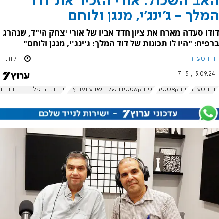
האב השכול: אורי הזכיר את דוד
המלך - ג'ינג'י, מנגן ולוחם
דודו סעדה מארח את ציון חדד אביו של אורי יצחק הי"ד, שנהרג
ברפיח: "היו לו תכונות של דוד המלך: ג'ינג'י, מנגן ולוחם"
דודו סעדה
1 דקות
15.09.24, 7:15
דודו סעדה
פודקאסטים
הפודקאסטים של בשבע וערוץ 7
גבורת הנופלים - חרבות 