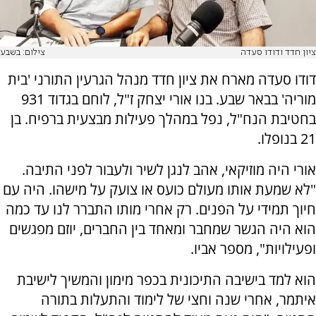
ציון חדד ודודו סעדה
צילום: בשבע
דודו סעדה מארח את ציון חדד מנהל הגרעין התורני 'בית
מוריה' בבאר שבע. בנו אורי יצחק ז"ל, לוחם בגדוד 931
בחטיבת הנח"ל, נפל במהלך פעילות מבצעית ברפיח. בן
21 בנופלו.
אורי היה מוזיקאי, אהב לנגן לשיר ולעבור לפני התיבה.
"לא שמעת אותו מעולם כועס או צועק על מישהו. היה עם
חיוך תמידי על הפנים. רק אחרי מותו התברר לנו עד כמה
הוא היה הגשר שמחבר ומאחד בין החברים, יוזם מפגשים
ופעילויות", מספר אביו.
הוא למד בישיבה התיכונית בכפר מימון והמשיך לישיבת
איתמר, אחרי שנה וחצי של לימוד והתעלות בתורה