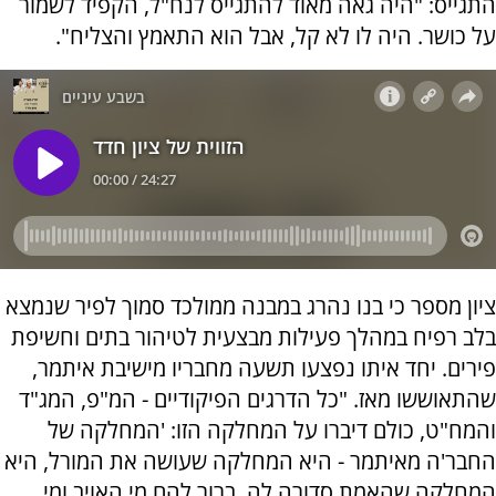
התגייס: "היה גאה מאוד להתגייס לנח"ל, הקפיד לשמור
על כושר. היה לו לא קל, אבל הוא התאמץ והצליח".
ציון מספר כי בנו נהרג במבנה ממולכד סמוך לפיר שנמצא
בלב רפיח במהלך פעילות מבצעית לטיהור בתים וחשיפת
פירים. יחד איתו נפצעו תשעה מחבריו מישיבת איתמר,
שהתאוששו מאז. "כל הדרגים הפיקודיים - המ"פ, המג"ד
והמח"ט, כולם דיברו על המחלקה הזו: 'המחלקה של
החבר'ה מאיתמר - היא המחלקה שעושה את המורל, היא
המחלקה שהאמת סדורה לה, ברור להם מי האויב ומי