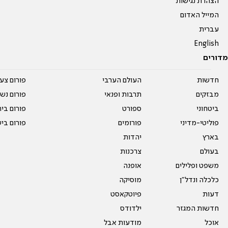
הצהרת נגישות
המייל האדום
עברית
English
מדורים
חדשות
העולם הערבי
פורום צע
מבזקים
תרבות ופנאי
פורום נשו
ביטחוני
ספורט
פורום בי
פוליטי-מדיני
פורומים
פורום בי
בארץ
יהדות
בעולם
צרכנות
משפט ופלילים
אופנה
כלכלה ונדל"ן
מוסיקה
דעות
פיוטקאסט
חדשות המגזר
ילדודס
אוכל
מודעות אבל