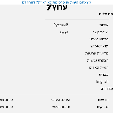
מצאתם טעות או פרסומת לא ראויה? דווחו לנו
פנו אלינו
אודות
Pусский
יצירת קשר
عربية
פרסמו אצלנו
תנאי שימוש
מדיניות פרטיות
הצהרת נגישות
המייל האדום
עברית
English
מדורים
חדשות
העולם הערבי
פורום צע
מבזקים
תרבות ופנאי
פורום נשו