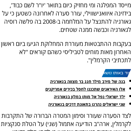
מייסד המפלגה ומי מחזיק כיום בתואר 'יו"ר לשם כבוד',
בידזינה איוואנישווילי, עורר סערה לאחרונה כשטען כי על
גאורגיה להתנצל על המלחמה ב-2008 בה פלשה רוסיה
לגאורגיה וכבשה ממנה שטחים.
בעקבות ההתבטאות מעוררת המחלוקת הגיעו ביום ראשון
האחרון מאות מוחים לטביליסי כשהם קוראים "לא
לתכתיבי הקרמלין".
עוד באותו נושא:
בנה של מירב מילר חגג בר מצווה בגאורגיה
אלו האיראנים שתכננו לחסל בכירים אמריקנים
ילד ישראלי נפל אל מותו במלון בגאורגיה
שני ישראלים נהרגו בתאונת דרכים בגאורגיה
לצד הסערה שעורר וסימון המטרה הברורה של התקרבות
לקרמלין, ארה"ב הודיעה אתמול (שני) על הטלת סנקציות