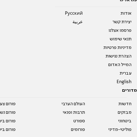
פנו אלינו
אודות
Pусский
יצירת קשר
عربية
פרסמו אצלנו
תנאי שימוש
מדיניות פרטיות
הצהרת נגישות
המייל האדום
עברית
English
מדורים
חדשות
העולם הערבי
פורום צע
מבזקים
תרבות ופנאי
פורום נשו
ביטחוני
ספורט
פורום בי
פוליטי-מדיני
פורומים
פורום בי