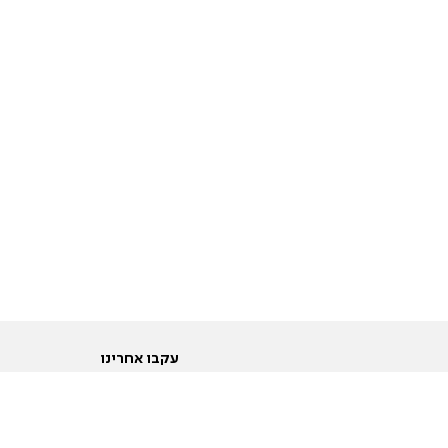
עקבו אחרינו
ות
טוויטר
ם הריון ולידה
פייסבוק