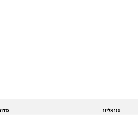
פנו אלינו
מדור
אודות
Pусский
חד
יצירת קשר
عربية
מב