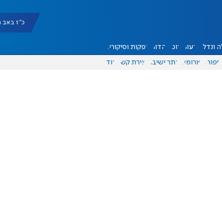
כ"ז באב תשפ"ו 
 ונדל"ן
דעות
אוכל
יהדות
הפקות וסיקורים
ספורט
פורומים
אתר ישיבה
יצירת קשר
עוד